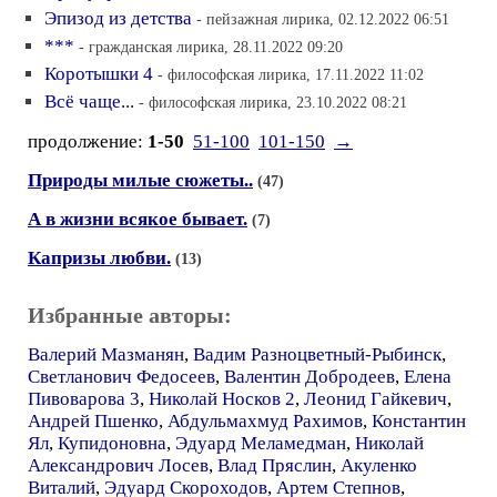
Эпизод из детства
- пейзажная лирика, 02.12.2022 06:51
***
- гражданская лирика, 28.11.2022 09:20
Коротышки 4
- философская лирика, 17.11.2022 11:02
Всё чаще...
- философская лирика, 23.10.2022 08:21
продолжение:
1-50
51-100
101-150
→
Природы милые сюжеты..
(47)
А в жизни всякое бывает.
(7)
Капризы любви.
(13)
Избранные авторы:
Валерий Мазманян
,
Вадим Разноцветный-Рыбинск
,
Светланович Федосеев
,
Валентин Добродеев
,
Елена
Пивоварова 3
,
Николай Носков 2
,
Леонид Гайкевич
,
Андрей Пшенко
,
Абдульмахмуд Рахимов
,
Константин
Ял
,
Купидоновна
,
Эдуард Меламедман
,
Николай
Александрович Лосев
,
Влад Пряслин
,
Акуленко
Виталий
,
Эдуард Скороходов
,
Артем Степнов
,