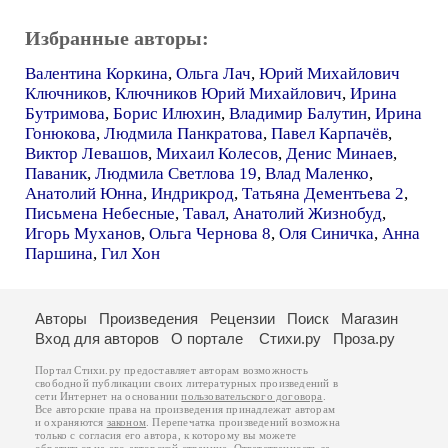
Избранные авторы:
Валентина Коркина
,
Ольга Лач
,
Юрий Михайлович
Ключников
,
Ключников Юрий Михайлович
,
Ирина
Бутримова
,
Борис Илюхин
,
Владимир Балутин
,
Ирина
Гонюкова
,
Людмила Панкратова
,
Павел Карпачёв
,
Виктор Левашов
,
Михаил Колесов
,
Денис Минаев
,
Паваник
,
Людмила Светлова 19
,
Влад Маленко
,
Анатолий Юнна
,
Индрикрод
,
Татьяна Дементьева 2
,
Письмена Небесные
,
Тавал
,
Анатолий Жизнобуд
,
Игорь Муханов
,
Ольга Чернова 8
,
Оля Синичка
,
Анна
Паршина
,
Гил Хон
Авторы
Произведения
Рецензии
Поиск
Магазин
Вход для авторов
О портале
Стихи.ру
Проза.ру
Портал Стихи.ру предоставляет авторам возможность
свободной публикации своих литературных произведений в
сети Интернет на основании
пользовательского договора
.
Все авторские права на произведения принадлежат авторам
и охраняются
законом
. Перепечатка произведений возможна
только с согласия его автора, к которому вы можете