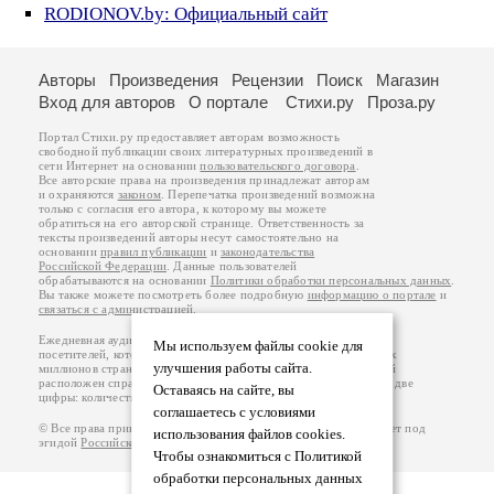
RODIONOV.by: Официальный сайт
Авторы
Произведения
Рецензии
Поиск
Магазин
Вход для авторов
О портале
Стихи.ру
Проза.ру
Портал Стихи.ру предоставляет авторам возможность
свободной публикации своих литературных произведений в
сети Интернет на основании
пользовательского договора
.
Все авторские права на произведения принадлежат авторам
и охраняются
законом
. Перепечатка произведений возможна
только с согласия его автора, к которому вы можете
обратиться на его авторской странице. Ответственность за
тексты произведений авторы несут самостоятельно на
основании
правил публикации
и
законодательства
Российской Федерации
. Данные пользователей
обрабатываются на основании
Политики обработки персональных данных
.
Вы также можете посмотреть более подробную
информацию о портале
и
связаться с администрацией
.
Ежедневная аудитория портала Стихи.ру – порядка 200 тысяч
Мы используем файлы cookie для
посетителей, которые в общей сумме просматривают более двух
улучшения работы сайта.
миллионов страниц по данным счетчика посещаемости, который
расположен справа от этого текста. В каждой графе указано по две
Оставаясь на сайте, вы
цифры: количество просмотров и количество посетителей.
соглашаетесь с условиями
© Все права принадлежат авторам, 2000-2026. Портал работает под
использования файлов cookies.
эгидой
Российского союза писателей
.
18+
Чтобы ознакомиться с Политикой
обработки персональных данных