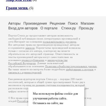
Грани меня.
(5)
Авторы
Произведения
Рецензии
Поиск
Магазин
Вход для авторов
О портале
Стихи.ру
Проза.ру
Портал Стихи.ру предоставляет авторам возможность
свободной публикации своих литературных произведений в
сети Интернет на основании
пользовательского договора
.
Все авторские права на произведения принадлежат авторам
и охраняются
законом
. Перепечатка произведений возможна
только с согласия его автора, к которому вы можете
обратиться на его авторской странице. Ответственность за
тексты произведений авторы несут самостоятельно на
основании
правил публикации
и
законодательства
Российской Федерации
. Данные пользователей
обрабатываются на основании
Политики обработки персональных данных
.
Вы также можете посмотреть более подробную
информацию о портале
и
связаться с администрацией
.
Ежедневная аудитория портала Стихи.ру – порядка 200 тысяч
посетителей, которые в общей сумме просматривают более двух
миллионов страниц по данным счетчика посещаемости, который
расположен справа от этого текста. В каждой графе указано по две
цифры: количество просмотров и количество посетителей.
Мы используем файлы cookie для
© Все права принадлежат авторам, 2000-2026. Портал работает под
улучшения работы сайта.
эгидой
Российского союза писателей
.
18+
Оставаясь на сайте, вы