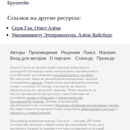
Бруштейн
Ссылки на другие ресурсы:
Серж Ган. Ответ Алёне
Уменяимянету Этоправопоэта. Алёне Вайсберг
Авторы
Произведения
Рецензии
Поиск
Магазин
Вход для авторов
О портале
Стихи.ру
Проза.ру
Портал Стихи.ру предоставляет авторам возможность
свободной публикации своих литературных произведений в
сети Интернет на основании
пользовательского договора
.
Все авторские права на произведения принадлежат авторам
и охраняются
законом
. Перепечатка произведений возможна
только с согласия его автора, к которому вы можете
обратиться на его авторской странице. Ответственность за
тексты произведений авторы несут самостоятельно на
основании
правил публикации
и
законодательства
Российской Федерации
. Данные пользователей
обрабатываются на основании
Политики обработки персональных данных
.
Вы также можете посмотреть более подробную
информацию о портале
и
связаться с администрацией
.
Ежедневная аудитория портала Стихи.ру – порядка 200 тысяч
посетителей, которые в общей сумме просматривают более двух
миллионов страниц по данным счетчика посещаемости, который