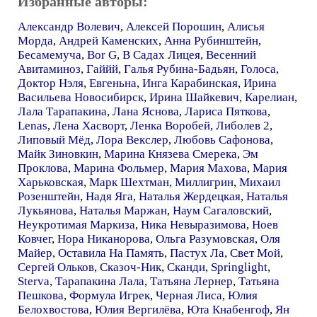
Избранные авторы:
Александр Волевич
,
Алексей Порошин
,
Алисья
Морда
,
Андрей Каменских
,
Анна Рубинштейн
,
Бесамемуча
,
Bor G
,
В Садах Лицея
,
Весенний
Авитаминоз
,
Гаййй
,
Галья Рубина-Бадьян
,
Голоса
,
Доктор Нэля
,
Евгеньна
,
Инга Карабинская
,
Ирина
Васильева Новосибирск
,
Ирина Шайкевич
,
Карелиан
,
Лала Тарапакина
,
Лана Яснова
,
Лариса Пяткова
,
Lenas
,
Лена Хасворт
,
Ленка Воробей
,
Либолев 2
,
Липовый Мёд
,
Лора Векслер
,
Любовь Сафонова
,
Майк Зиновкин
,
Марина Князева Смерека
,
Эм
Проклова
,
Марина Фольмер
,
Мария Махова
,
Мария
Харьковская
,
Марк Шехтман
,
Миллигрин
,
Михаил
Розенштейн
,
Надя Яга
,
Наталья Жердецкая
,
Наталья
Лукьянова
,
Наталья Маржан
,
Наум Сагаловский
,
Неукротимая Маркиза
,
Ника Невыразимова
,
Ноев
Ковчег
,
Нора Никанорова
,
Ольга Разумовская
,
Оля
Майер
,
Оставила На Память
,
Пастух Ла
,
Свет Мой
,
Сергей Ольков
,
Сказоч-Ник
,
Сканди
,
Springlight
,
Sterva
,
Тарапакина Лала
,
Татьяна Лернер
,
Татьяна
Пешкова
,
Формула Игрек
,
Черная Лиса
,
Юлия
Белохвостова
,
Юлия Вергилёва
,
Юта Кнабенгоф
,
Ян