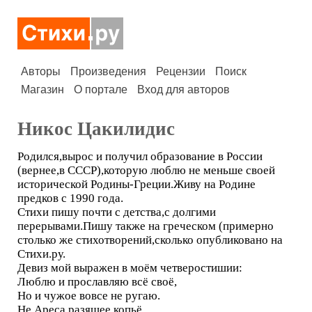
Авторы
Произведения
Рецензии
Поиск
Магазин
О портале
Вход для авторов
Никос Цакилидис
Родился,вырос и получил образование в России
(вернее,в СССР),которую люблю не меньше своей
исторической Родины-Греции.Живу на Родине
предков с 1990 года.
Стихи пишу почти с детства,с долгими
перерывами.Пишу также на греческом (примерно
столько же стихотворений,сколько опубликовано на
Стихи.ру.
Девиз мой выражен в моём четверостишии:
Люблю и прославляю всё своё,
Но и чужое вовсе не ругаю.
Не Ареса разящее копьё,