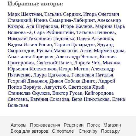
Избранные авторы:
Марк Шехтман
,
Татьяна Сердюк
,
Игорь Олегович
Ставицкий
,
Ирина Самарина-Лабиринт
,
Александр
Кокора
,
Ася Шерасова
,
Игорь Желнов
,
Марина Царь
Волкова -2
,
Сара Рубинштейн
,
Татьяна Пешкова
,
Николай Тихонович Пидласко
,
Павел Альвинов
,
Вадим Ильич Росин
,
Тариэл Цхварадзе
,
Эдуард
Скороходов
,
Руслан Мальсагов
,
Аглая Мармеладова
,
Анастасия Ларецкая
,
Александр Ясонас
,
Ксения
Григорович
,
Светский Павел
,
Лариса Чех
,
Михаил
Юрьевич Колежонков
,
Игорь Мегин
,
Александр
Пятаченко
,
Лаура Цаголова
,
Гаванская Наталья
,
Георгий Двиджая
,
Дикая Собака Динго
,
Андрей
Попов Воркута
,
Августа 6
,
Светослав Ярый
,
Станислав Скулков
,
Виктор Гусак
,
Кайгородова
Светлана
,
Евгения Союзова
,
Вера Никольская
,
Елена
Вольская
Авторы
Произведения
Рецензии
Поиск
Магазин
Вход для авторов
О портале
Стихи.ру
Проза.ру