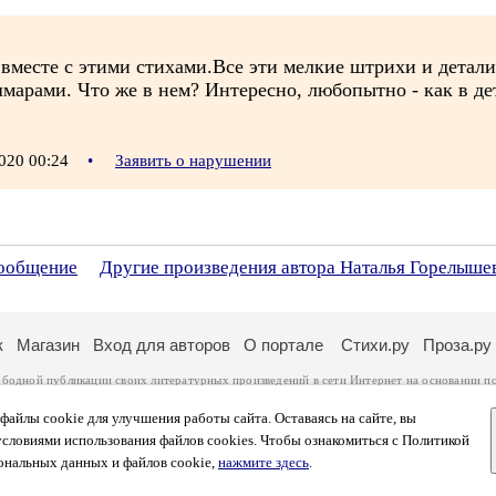
 вместе с этими стихами.Все эти мелкие штрихи и детали
марами. Что же в нем? Интересно, любопытно - как в дет
020 00:24
•
Заявить о нарушении
сообщение
Другие произведения автора Наталья Горелыше
к
Магазин
Вход для авторов
О портале
Стихи.ру
Проза.ру
ободной публикации своих литературных произведений в сети Интернет на основании
п
ся
законом
. Перепечатка произведений возможна только с согласия его автора, к котором
ры несут самостоятельно на основании
правил публикации
и
законодательства Российско
айлы cookie для улучшения работы сайта. Оставаясь на сайте, вы
ональных данных
. Вы также можете посмотреть более подробную
информацию о портал
условиями использования файлов cookies. Чтобы ознакомиться с Политикой
тысяч посетителей, которые в общей сумме просматривают более двух миллионов страни
ональных данных и файлов cookie,
нажмите здесь
.
афе указано по две цифры: количество просмотров и количество посетителей.