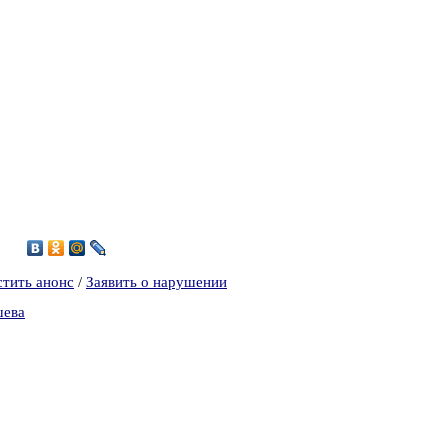
9
стить анонс
/
Заявить о нарушении
шева