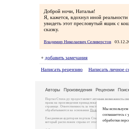
Доброй ночи, Наталья!
Я, кажется, вдохнул иной реальности
увидеть этот пресловутый ящик с кош
сказку.
Владимир Николаевич Селиверстов
03.12.2
+
добавить замечания
Написать рецензию
Написать личное 
Авторы
Произведения
Рецензии
Поис
Портал Стихи.ру предоставляет авторам возможность св
права на произведения принадлежат авторам и охраняют
странице. Ответственность за тексты произведений авто
Мы используем ф
обрабатываются на основании
Политики обработки перс
соглашаетесь с 
Ежедневная аудитория портала Стихи.ру – порядка 200 
обработки перс
который расположен справа от этого текста. В каждой гр