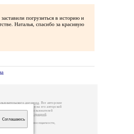
 заставили погрузиться в историю и
стве. Наталья, спасибо за красивую
ва
ользовательского договора
. Все авторские
у вы можете обратиться на его авторской
й Федерации
. Данные пользователей
е
и
связаться с администрацией
.
Соглашаюсь
ц по данным счетчика посещаемости,