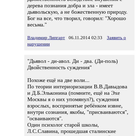
дерева познания добра и зла - имеет
дьявольскую, а не божественную природу.
Бог на все, что творил, говорил: "Хорошо
весьма."
Владимир Липгарт
06.11.2014 02:33
Заявить о
нарушении
"Дьявол - ди-авол. Ди - два. (Ди-поль)
Двойственность суждения"
Похоже ещё на две воли...
По теории интериоризации В.В.Давыдова
и Д.Б.Эльконина (помните, ещё на Эхе
Москвы я о них упомянул?), суждения
взрослых, воспринятые ребёнком извне,
внутри сознания, якобы, "присваиваются",
"осваиваются".
Один психолог старой школы,
Л.С.Славина, прошедшая сталинские