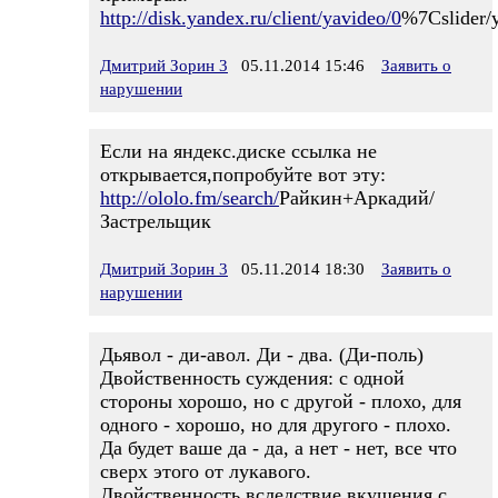
http://disk.yandex.ru/client/yavideo/0
%7Cslider/y
Дмитрий Зорин 3
05.11.2014 15:46
Заявить о
нарушении
Если на яндекс.диске ссылка не
открывается,попробуйте вот эту:
http://ololo.fm/search/
Райкин+Аркадий/
Застрельщик
Дмитрий Зорин 3
05.11.2014 18:30
Заявить о
нарушении
Дьявол - ди-авол. Ди - два. (Ди-поль)
Двойственность суждения: с одной
стороны хорошо, но с другой - плохо, для
одного - хорошо, но для другого - плохо.
Да будет ваше да - да, а нет - нет, все что
сверх этого от лукавого.
Двойственность вследствие вкушения с