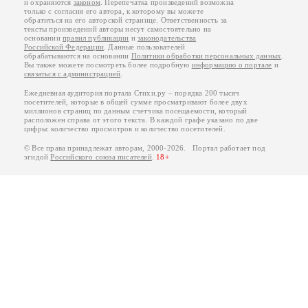
и охраняются
законом
. Перепечатка произведений возможна
только с согласия его автора, к которому вы можете
обратиться на его авторской странице. Ответственность за
тексты произведений авторы несут самостоятельно на
основании
правил публикации
и
законодательства
Российской Федерации
. Данные пользователей
обрабатываются на основании
Политики обработки персональных данных
.
Вы также можете посмотреть более подробную
информацию о портале
и
связаться с администрацией
.
Ежедневная аудитория портала Стихи.ру – порядка 200 тысяч
посетителей, которые в общей сумме просматривают более двух
миллионов страниц по данным счетчика посещаемости, который
расположен справа от этого текста. В каждой графе указано по две
цифры: количество просмотров и количество посетителей.
© Все права принадлежат авторам, 2000-2026. Портал работает под
эгидой
Российского союза писателей
.
18+