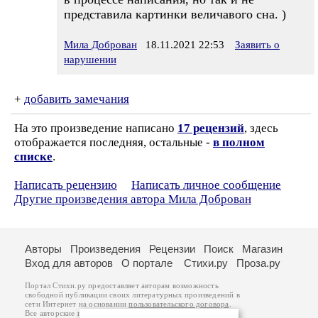
представила картинки величавого сна. )
Мила Доброван
18.11.2021 22:53
Заявить о
нарушении
+
добавить замечания
На это произведение написано
17 рецензий
, здесь
отображается последняя, остальные -
в полном
списке
.
Написать рецензию
Написать личное сообщение
Другие произведения автора Мила Доброван
Авторы
Произведения
Рецензии
Поиск
Магазин
Вход для авторов
О портале
Стихи.ру
Проза.ру
Портал Стихи.ру предоставляет авторам возможность
свободной публикации своих литературных произведений в
сети Интернет на основании
пользовательского договора
.
Все авторские права на произведения принадлежат авторам