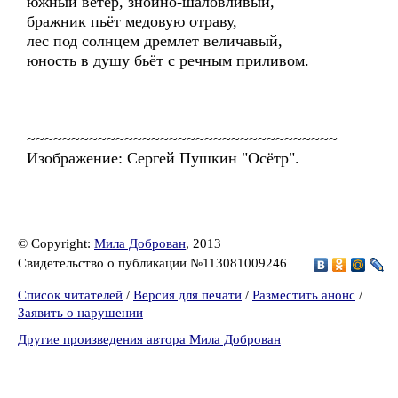
южный ветер, знойно-шаловливый,
бражник пьёт медовую отраву,
лес под солнцем дремлет величавый,
юность в душу бьёт с речным приливом.
~~~~~~~~~~~~~~~~~~~~~~~~~~~~~~~~~~~
Изображение: Сергей Пушкин "Осётр".
© Copyright:
Мила Доброван
, 2013
Свидетельство о публикации №113081009246
Список читателей
/
Версия для печати
/
Разместить анонс
/
Заявить о нарушении
Другие произведения автора Мила Доброван