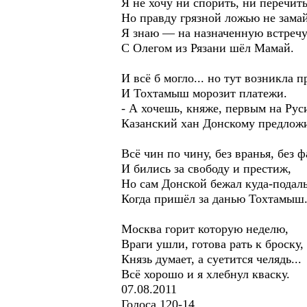
Я не хочу ни спорить, ни перечить
Но правду грязной ложью не замай
Я знаю — на назначенную встреч
С Олегом из Рязани шёл Мамай.
И всё б могло... но тут возникла 
И Тохтамыш морозит платежи.
- А хочешь, княже, первым на Рус
Казанский хан Донскому предлож
Всё чин по чину, без вранья, без 
И бились за свободу и престиж,
Но сам Донской бежал куда-подал
Когда пришёл за данью Тохтамыш
Москва горит которую неделю,
Враги ушли, готова рать к броску,
Князь думает, а суетится челядь...
Всё хорошо и я хлебнул кваску.
07.08.2011
Голоса 120-14