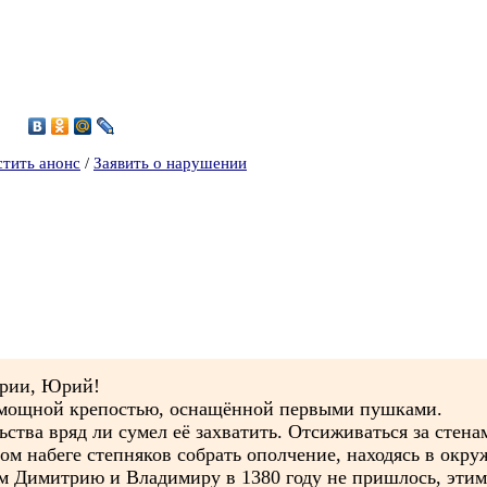
стить анонс
/
Заявить о нарушении
ории, Юрий!
о мощной крепостью, оснащённой первыми пушками.
ства вряд ли сумел её захватить. Отсиживаться за стена
ом набеге степняков собрать ополчение, находясь в окр
м Димитрию и Владимиру в 1380 году не пришлось, эти