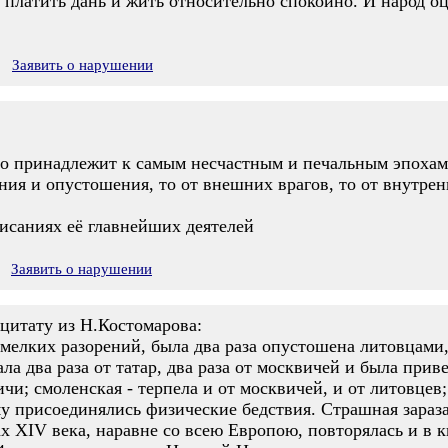
платить дань и жить относительно спокойно. И народ оц
Заявить о нарушении
 принадлежит к самым несчастным и печальным эпохам 
ния и опустошения, то от внешних врагов, то от внутрен
исаниях её главнейших деятелей
Заявить о нарушении
итату из Н.Костомарова:
я мелких разорений, была два раза опустошена литовцами
ла два раза от татар, два раза от москвичей и была прив
чи; смоленская - терпела и от москвичей, и от литовцев;
у присоединялись физические бедствия. Страшная зараза,
ах XIV века, наравне со всею Европою, повторялась и в