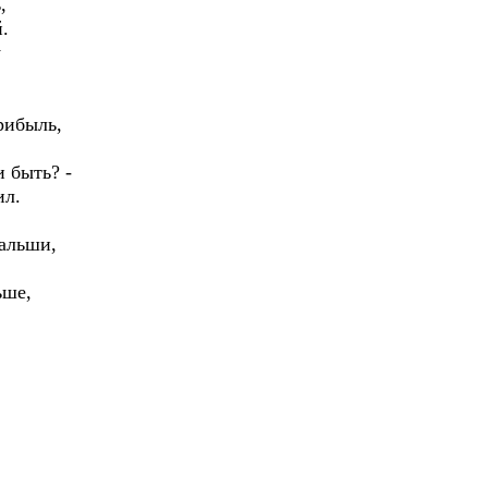
,
.
у
прибыль,
и быть? -
ил.
фальши,
ьше,
.