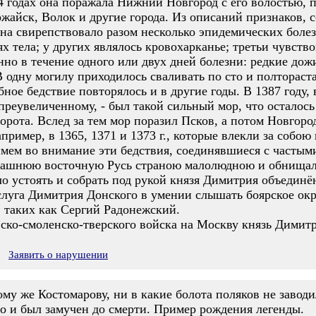
4 годах она поражала Нижний Новгород с его волостью, 
ожайск, Волок и другие города. Из описаний признаков
мена свирепствовало разом несколько эпидемических боле
ях тела; у других являлось кровохарканье; третьи чувств
но в течение одного или двух дней болезни: редкие дож
 одну могилу приходилось сваливать по сто и полтораст
ное бедствие повторялось и в другие годы. В 1387 году, 
 преувеличенному, - был такой сильный мор, что осталось
ворота. Вслед за тем мор поразил Псков, а потом Новгоро
пример, в 1365, 1371 и 1373 г., которые влекли за собою
имем во внимание эти бедствия, соединявшиеся с частым
дашнюю восточную Русь страною малолюдною и обнищалою
ло устоять и собрать под рукой князя Димитрия объедин
Заслуга Димитрия Донского в умении слышать боярское ок
, таких как Сергий Радонежский.
ско-смоленско-тверского войска на Москву князь Димит
Заявить о нарушении
му же Костомарову, ни в какие болота поляков не заводил
то и был замучен до смерти. Пример рождения легенды.