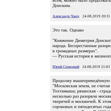
всем, можно было продолжать 
Донским.
Александр Чжоу
24.08.2019 20:31
Это так. Однако
"Княжение Димитрия Донского
народа. Беспрестанные разоре
в громадных размерах".
— Русская история в жизнеоп
Юрий Семецкий
24.08.2019 21:03
Продолжу вышеприведённую ц
"Московская земля, не счита
Тохтамыша; рязанская - страда
несколько раз разоряли москви
тверичей и москвичей. К этом
сороковых и пятидесятых год