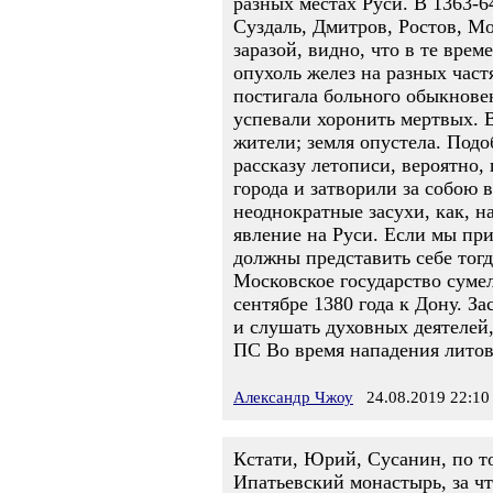
разных местах Руси. В 1363-6
Суздаль, Дмитров, Ростов, М
заразой, видно, что в те вре
опухоль желез на разных част
постигала больного обыкновен
успевали хоронить мертвых. В
жители; земля опустела. Подоб
рассказу летописи, вероятно,
города и затворили за собою 
неоднократные засухи, как, на
явление на Руси. Если мы пр
должны представить себе тог
Московское государство суме
сентябре 1380 года к Дону. 
и слушать духовных деятелей
ПС Во время нападения литов
Александр Чжоу
24.08.2019 22:10
Кстати, Юрий, Сусанин, по то
Ипатьевский монастырь, за ч