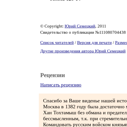
© Copyright:
Юрий Семецкий
, 2011
Свидетельство о публикации №111080704438
Список читателей
/
Версия для печати
/
Разме
Другие произведения автора Юрий Семецкий
Рецензии
Написать рецензию
Спасибо за Ваше виденье нашей ист
Москва в 1382 году была достаточн
Хан Тохтамыш без обмана и предатель
бессмысленным, т.к. при стремительн
Командовать русским войском князья