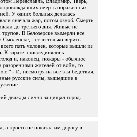
потом Переяславль, Владимир, Тверь,
, сопровождавших смерть пораженных
зней. У одних больных делалась
овали сначала жар, потом озноб. Смерть
ивали до третьего дня. Живые не
а трупов. В Белозерске вымерли все
в Смоленске, - если только верить
 всего пять человек, которые вышли из
д. К заразе присоединялись
 голод и, наконец, пожары - обычное
и разорениями жителей от войн, то
." - И, несмотря на все эти бедствия,
ённые русские силы, вышедшие в
ружение
рий дважды лично защищал город.
, а просто не показал им дорогу в