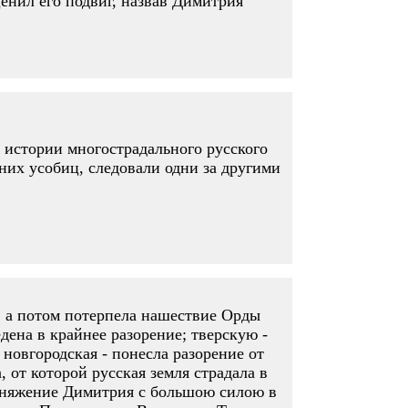
енил его подвиг, назвав Димитрия
истории многострадального русского
них усобиц, следовали одни за другими
, а потом потерпела нашествие Орды
едена в крайнее разорение; тверскую -
 новгородская - понесла разорение от
 от которой русская земля страдала в
 княжение Димитрия с большою силою в