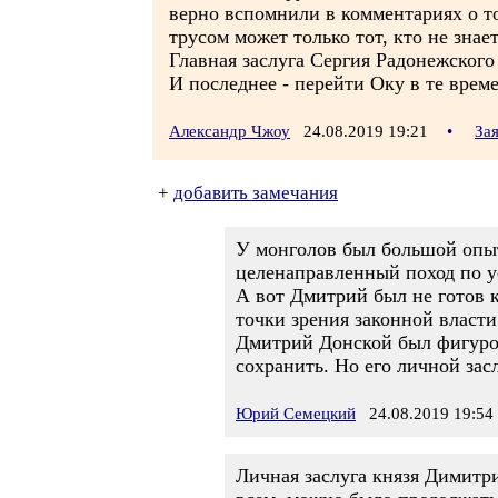
верно вспомнили в комментариях о т
трусом может только тот, кто не знает
Главная заслуга Сергия Радонежского
И последнее - перейти Оку в те врем
Александр Чжоу
24.08.2019 19:21
•
За
+
добавить замечания
У монголов был большой опыт 
целенаправленный поход по ус
А вот Дмитрий был не готов 
точки зрения законной власти
Дмитрий Донской был фигурой
сохранить. Но его личной зас
Юрий Семецкий
24.08.2019 19:54
Личная заслуга князя Димитр