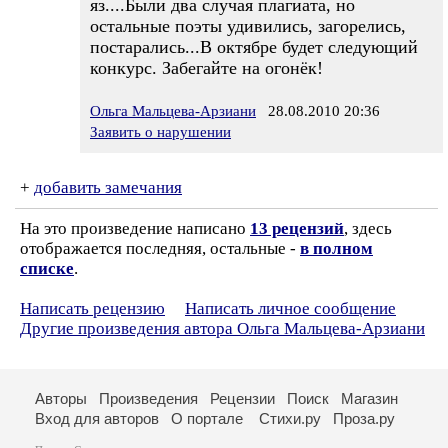
яз....Были два случая плагиата, но
остальные поэты удивились, загорелись,
постарались...В октябре будет следующий
конкурс. Забегайте на огонёк!
Ольга Мальцева-Арзиани
28.08.2010 20:36
Заявить о нарушении
+
добавить замечания
На это произведение написано
13 рецензий
, здесь
отображается последняя, остальные -
в полном
списке
.
Написать рецензию
Написать личное сообщение
Другие произведения автора Ольга Мальцева-Арзиани
Авторы
Произведения
Рецензии
Поиск
Магазин
Вход для авторов
О портале
Стихи.ру
Проза.ру