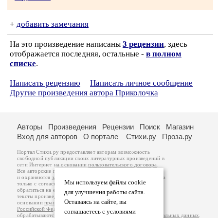
+
добавить замечания
На это произведение написаны
3 рецензии
, здесь
отображается последняя, остальные -
в полном
списке
.
Написать рецензию
Написать личное сообщение
Другие произведения автора Приколочка
Авторы
Произведения
Рецензии
Поиск
Магазин
Вход для авторов
О портале
Стихи.ру
Проза.ру
Портал Стихи.ру предоставляет авторам возможность
свободной публикации своих литературных произведений в
сети Интернет на основании
пользовательского договора
.
Все авторские права на произведения принадлежат авторам
и охраняются
законом
. Перепечатка произведений возможна
Мы используем файлы cookie
только с согласия его автора, к которому вы можете
обратиться на его авторской странице. Ответственность за
для улучшения работы сайта.
тексты произведений авторы несут самостоятельно на
Оставаясь на сайте, вы
основании
правил публикации
и
законодательства
Российской Федерации
. Данные пользователей
соглашаетесь с условиями
обрабатываются на основании
Политики обработки персональных данных
.