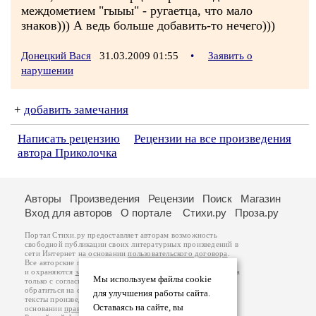
междометием "гыыы" - ругаетца, что мало
знаков))) А ведь больше добавить-то нечего)))
Донецкий Вася
31.03.2009 01:55
•
Заявить о
нарушении
+
добавить замечания
Написать рецензию
Рецензии на все произведения
автора Приколочка
Авторы
Произведения
Рецензии
Поиск
Магазин
Вход для авторов
О портале
Стихи.ру
Проза.ру
Портал Стихи.ру предоставляет авторам возможность
свободной публикации своих литературных произведений в
сети Интернет на основании
пользовательского договора
.
Все авторские права на произведения принадлежат авторам
и охраняются
законом
. Перепечатка произведений возможна
Мы используем файлы cookie
только с согласия его автора, к которому вы можете
обратиться на его авторской странице. Ответственность за
для улучшения работы сайта.
тексты произведений авторы несут самостоятельно на
Оставаясь на сайте, вы
основании
правил публикации
и
законодательства