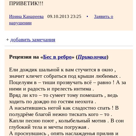
ПРИВЕТИК!!!
Ирина Канареева
09.10.2013 23:25
•
Заявить о
нарушении
+
добавить замечания
Рецензия на «
Бес в ребро
» (
Приколочка
)
Ели дождик шальной к вам стучится в окно ,
значит кличет собраться под крыши любимых .
Поцелуям в – тиши прозвучать всё – равно ! А за
ними и радость и прелесть интима .
Вряд ли кто – то сумеет тому помешать , ведь
ходить по дождю по гостям неохота .
А насытившись негой как сладостно спать ! В
полудрёме благой нежно тискать кого – то .
Капли песню поют , колыбельный мотив . В сон
глубокий тела и мечты погружая .
А проснувшись , опять наслажденья прилив и