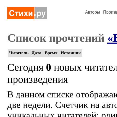
Авторы
Произ
Список прочтений
«
Читатель
Дата
Время
Источник
Сегодня
0
новых читате
произведения
В данном списке отображаю
две недели. Счетчик на ав
уникальных читателей: оди