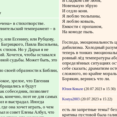
В сладком сне любя,
Новенькую збрую
И седло коня.
т
Я люблю тюльпаны,
Я люблю ковыль,
чена» в стихотворстве.
Емкости с пропаном,
олнительский темперамент – в
На комоде пыль.
у, или Есенину, или Рубцову,
Господа, эмоциональность ц
 Багрицкого, Павла Васильева,
дибилизма. Холодный разум 
 стихов. Но у Дарьи я не
теперь в тонких эмоционал
ий. Хочется, чтобы оставался
ровный лёд температуры абсо
енной судьбы. Может быть, это
определённых ситуациях ост
себе сказать; драматизм ост
о своей образности к Библии,
сложного, но крайне мораль
Борякин, вернись что ли.
окое, зрелое, что Евгения
обращались и будут
Юлия Ковале
(20.07.2023 в 15:30)
ак собеседник, позволяет
а, конечно, поэт не для самых
Kostya2003
(20.07.2023 в 15:22)
ил и выстрадал. Иногда
 где она хочет играть, о чем
есть ли запретные темы? без
ыл и совет Елены Албул, что
критика пустовой была гали