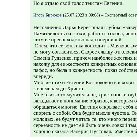
Но я отдаю свой голос текстам Евгении.
Игорь Бирюков
(25.07.2023 в 00:08) – Экспертный сове
Несомненно Дарья Берестяная глубоко «завер
Памятливость на стихи, работа с голоса, исп
этом ее превосходство над соперницей.
С тем, что ее эстетика восходит к Маяковском
не могу согласиться. Скорее слышу отголоски
Семена Гудзенко, причем наиболее жестких их
нахожу для ее жесткости конкретных основан
пафос, но была и конкретность, показ собств
впереди.
Многие стихи Евгении Костюковой восходят п
к временам до Христа.
Мне близко то мучительное, христиански глуб
вкладывает в понимание образов, к которым 
обращаться многие. Евгения открывает себя к
спорить с собой. Она будит мысли чувства. Он
молодых, ее будут читать те, кто много переж
серьезность не дает ей быть очень ловкой там,
хорошо сказала Валерия Пустовая. Уместен б