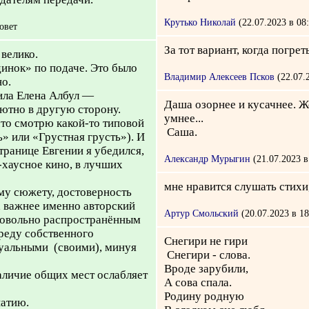
Крутько Николай
(22.07.2023 в 08
овет
За тот вариант, когда погрет
велико.
инок» по подаче. Это было
Владимир Алексеев Псков
(22.07.2
но.
ила Елена Албул —
Даша озорнее и кусачнее. Ж
ютно в другую сторону.
умнее...
что смотрю какой-то типовой
Саша.
» или «Грустная грусть»). И
транице Евгении я убедился,
Александр Мурыгин
(21.07.2023 в
-хаусное кино, в лучших
мне нравится слушать стихи, 
ому сюжету, достоверность
а важнее именно авторский
Артур Смольский
(20.07.2023 в 18
 довольно распространённым
реду собственного
Снегири не гири
дуальными (своими), минуя
Снегири - слова.
Вроде зарубили,
аличие общих мест ослабляет
А сова спала.
Родину родную
атию.