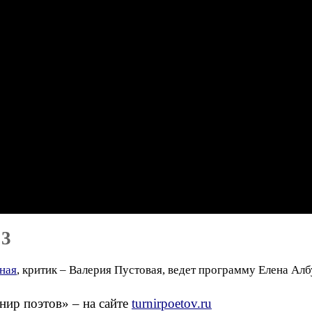
 3
ная
, критик – Валерия Пустовая, ведет программу Елена Алб
ир поэтов» – на сайте
turnirpoetov.ru