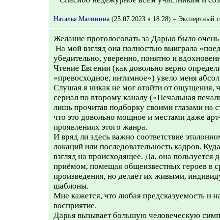
Наталья Малинина
(25.07.2023 в 18:28) – Экспертный с
Желание проголосовать за Дарью было очень 
На мой взгляд она полностью выиграла «поед
убедительно, уверенно, понятно и вдохновен
Чтение Евгении (как довольно верно определ
«превосходное, интимное») увело меня абсол
Слушая я никак не мог отойти от ощущения, 
сериал по второму каналу («Печальная печаль
лишь прочитав подборку своими глазами на с
что это довольно мощное и местами даже арт
проявлениях этого жанра.
И вряд ли здесь важно соответствие эталонн
локаций или последовательность кадров. Куд
взгляд на происходящее. Да, она пользуется
приёмом, помещая общеизвестных героев в с
произведения, но делает их живыми, индиви
шаблоны.
Мне кажется, что любая предсказуемость и н
восприятие.
Дарья вызывает большую человеческую симп