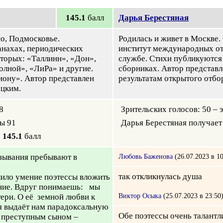
145.1
балл
Дарья Берестяная
но, Подмосковье.
Родилась и живет в Москве
анахах, периодических
институт международных от
оторых: «Таллинн», «Дон»,
службе. Стихи публикуются 
олной», «ЛиРа» и другие.
сборниках. Автор представ
иону». Автор представлен
результатам открытого отбо
цким.
8
Зрительских голосов: 50 – 
мы 91
Дарья Берестяная получает
=
145.1
балл
азывания пребывают в
Любовь Баженова
(26.07.2023 в 10
так откликнулась душа
лило умение поэтессы вложить
ание. Вдруг понимаешь: мы
Виктор Осыка
(25.07.2023 в 23:50
тери. О её земной любви к
ия выдаёт нам парадоксальную
Обе поэтессы очень талантл
с преступным сыном –