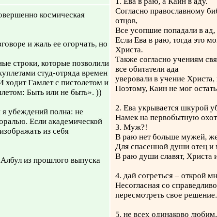
1. Ева в раю, а Каин в аду.
Согласно православному би
 Совершенно космическая
отцов,
Все усопшие попадали в ад,
Если Ева в раю, тогда это 
говоре и жаль ее огорчать, но
Христа.
Также согласно учениям свя
ые строки, которые позволили
все обитатели ада
куплетами студ-отряда времен
уверовали в учение Христа, 
«И ходит Гамлет с пистолетом и
Поэтому, Каин не мог остатьс
летом: Быть или не быть». ))
2. Ева укрывается шкурой у
 я убеждений полна: не
Намек на первобытную охоту,
оралью. Если академической
3. Муж?!
 изображать из себя
В раю нет больше мужей, же
Для спасенной души отец и 
В раю души славят, Христа и
ы Албул из прошлого выпуска
4. дай согреться – открой мн
Несогласная со справедливо
пересмотреть свое решение.
5. не всех одинаково любим,