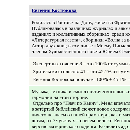
Евгения Костюкова
Родилась в Ростове-на-Дону, живет во Фрязи
Публиковалась в различных журналах и альм
изданиях и коллективных сборниках, среди к
«Литературная газета», сборники «Волна за в
Автор двух книг, в том числе «Моему Пигмал
членом Художественного совета Юрием Семе
Экспертных голосов: 8 – это 100% от суммы 
Зрительских голосов: 41 – это 45.1% от сум
Евгения Костюкова получает 100% + 45.1% 
Музыка, техника и смысл поэтического выск
гармонии на этой стороне.
Отдельно про "Плач по Каину". Меня впечат
в затёртый библейский сюжет новое содерж
ничего не знаем о нашей праматери, как о ма
детям, о её чувствах – совсем ничего! Евген
версию материнского подвига. Разделить ад 