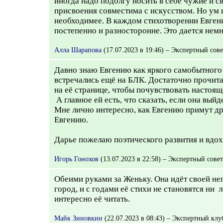
иногда надо подолгу носить в себе чужие и с
присвоения совместима с искусством. Но ум и
необходимее. В каждом стихотворении Евген
постепенно и разносторонне. Это дается нем
Алла Шарапова
(17.07.2023 в 19:46) – Экспертный сове
Давно знаю Евгению как яркого самобытного
встречались ещё на БЛК. Достаточно прочита
на её странице, чтобы почувствовать настоящ
А главное ей есть, что сказать, если она вый
Мне лично интересно, как Евгению примут др
Евгению.
Дарье пожелаю поэтического развития и вдох
Игорь Гонохов
(13.07.2023 в 22:58) – Экспертный совет
Обеими руками за Женьку. Она идёт своей н
город, и с годами её стихи не становятся ни 
интересно её читать.
Майк Зиновкин
(22.07.2023 в 08:43) – Экспертный клу