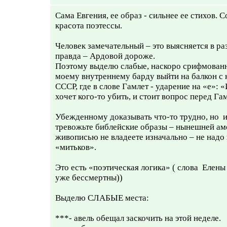
Сама Евгения, ее образ - сильнее ее стихов.
красота поэтессы.
Человек замечательный – это выясняется в раз
правда – Ардовой дороже.
Поэтому выделю слабые, наскоро срифмованн
моему внутреннему барду выйти на балкон с 
СССР, где в слове Гамлет - ударение на «е»: 
хочет кого-то убить, и стоит вопрос перед Гам
Убежденному доказывать что-то трудно, но и
тревожьте библейские образы – нынешней ам
живописью не владеете изначально – не надо
«митьков».
Это есть «поэтическая логика» ( слова Елен
уже бессмертны))
Выделю СЛАБЫЕ места:
***- авель обещал заскочить на этой неделе.