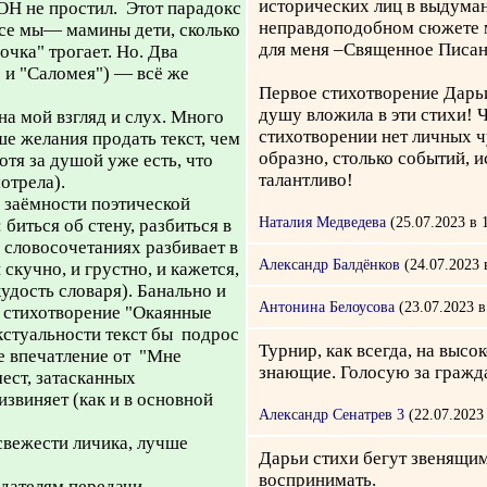
исторических лиц в выдума
ОН не простил. Этот парадокс
неправдоподобном сюжете ме
 Все мы— мамины дети, сколько
для меня –Священное Писан
очка" трогает. Но. Два
" и "Саломея") — всё же
Первое стихотворение Дарь
душу вложила в эти стихи! Ч
на мой взгляд и слух. Много
стихотворении нет личных чу
ше желания продать текст, чем
образно, столько событий, 
тя за душой уже есть, что
талантливо!
отрела).
 заёмности поэтической
Наталия Медведева
(25.07.2023 в 
 биться об стену, разбиться в
 словосочетаниях разбивает в
Александр Балдёнков
(24.07.2023 
 скучно, и грустно, и кажется,
удость словаря). Банально и
Антонина Белоусова
(23.07.2023 в
р стихотворение "Окаянные
кстуальности текст бы подрос
Турнир, как всегда, на выс
 же впечатление от "Мне
знающие. Голосую за гражд
ест, затасканных
извиняет (как и в основной
Александр Сенатрев 3
(22.07.2023 
свежести личика, лучше
Дарьи стихи бегут звенящи
воспринимать.
дателям передачи.