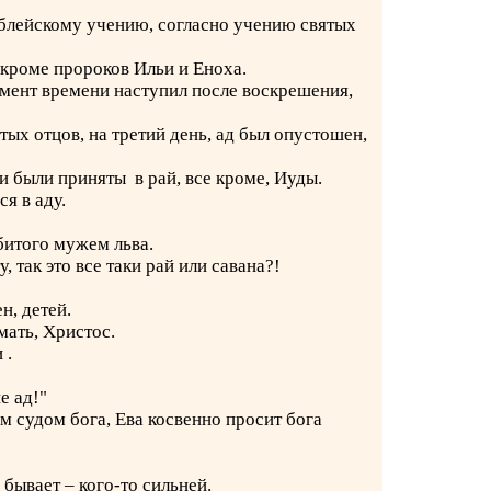
блейскому учению, согласно учению святых
 кроме пророков Ильи и Еноха.
момент времени наступил после воскрешения,
тых отцов, на третий день, ад был опустошен,
и были приняты в рай, все кроме, Иуды.
я в аду.
битого мужем льва.
 так это все таки рай или савана?!
н, детей.
мать, Христос.
 .
е ад!"
м судом бога, Ева косвенно просит бога
 бывает – кого-то сильней.