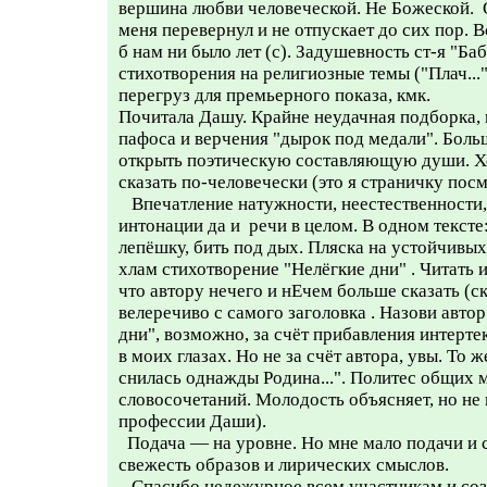
вершина любви человеческой. Не Божеской. 
меня перевернул и не отпускает до сих пор.
б нам ни было лет (с). Задушевность ст-я "Баб
стихотворения на религиозные темы ("Плач...
перегруз для премьерного показа, кмк.
Почитала Дашу. Крайне неудачная подборка, 
пафоса и верчения "дырок под медали". Боль
открыть поэтическую составляющую души. Хо
сказать по-человечески (это я страничку посм
Впечатление натужности, неестественности,
интонации да и речи в целом. В одном тексте:
лепёшку, бить под дых. Пляска на устойчивых
хлам стихотворение "Нелёгкие дни" . Читать и
что автору нечего и нЕчем больше сказать (ск
велеречиво с самого заголовка . Назови авто
дни", возможно, за счёт прибавления интерте
в моих глазах. Но не за счёт автора, увы. То
снилась однажды Родина...". Политес общих м
словосочетаний. Молодость объясняет, но не 
профессии Даши).
Подача — на уровне. Но мне мало подачи и 
свежесть образов и лирических смыслов.
Спасибо недежурное всем участникам и соз