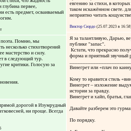
вои стихи, что жадность
евгению за стихи, в которы
 глубина первее,
таком искажённом свете. дл
ии есть предмет, осваиваемый
неприятно читать кощунстве
ногим.
Виктор Сюрдо
(25.07.2023 в 16:58
т
Я за талантливую, Дарью, в
 поэта. Помню, мы
публике "запас".
ть несколько стихотворений
Кстати, что прекрасно получ
ее мастерство и силу.
форма и приятный звучный р
дет в следующий тур.
_______________________
угие критики. Голосую за
Винегрет или «плач по каин
Кому то нравится стиль «вин
новения.
Винегрет – изложение выду
истории за правду.
Винегрет и хайп, братья, гл
епрямой дорогой в Изумрудный
Давайте разберем это гурма
легковесней, ни проще. Всегда
По порядку.
б