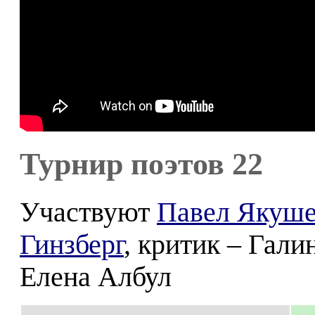
Турнир поэтов 22
Участвуют
Павел Якуш
Гинзберг
, критик – Гал
Елена Албул