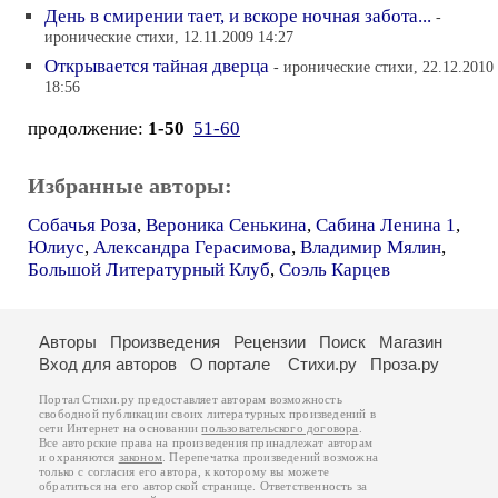
День в смирении тает, и вскоре ночная забота...
-
иронические стихи, 12.11.2009 14:27
Открывается тайная дверца
- иронические стихи, 22.12.2010
18:56
продолжение:
1-50
51-60
Избранные авторы:
Собачья Роза
,
Вероника Сенькина
,
Сабина Ленина 1
,
Юлиус
,
Александра Герасимова
,
Владимир Мялин
,
Большой Литературный Клуб
,
Соэль Карцев
Авторы
Произведения
Рецензии
Поиск
Магазин
Вход для авторов
О портале
Стихи.ру
Проза.ру
Портал Стихи.ру предоставляет авторам возможность
свободной публикации своих литературных произведений в
сети Интернет на основании
пользовательского договора
.
Все авторские права на произведения принадлежат авторам
и охраняются
законом
. Перепечатка произведений возможна
только с согласия его автора, к которому вы можете
обратиться на его авторской странице. Ответственность за