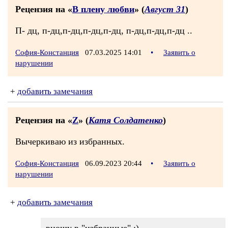
Рецензия на «
В плену любви
» (
Август 31
)
П- дц, п-дц,п-дц,п-дц,п-дц, п-дц,п-дц,п-дц ..
София-Констанция
07.03.2025 14:01
•
Заявить о
нарушении
+
добавить замечания
Рецензия на «
Z
» (
Катя Солдатенко
)
Вычеркиваю из избранных.
София-Констанция
06.09.2023 20:44
•
Заявить о
нарушении
+
добавить замечания