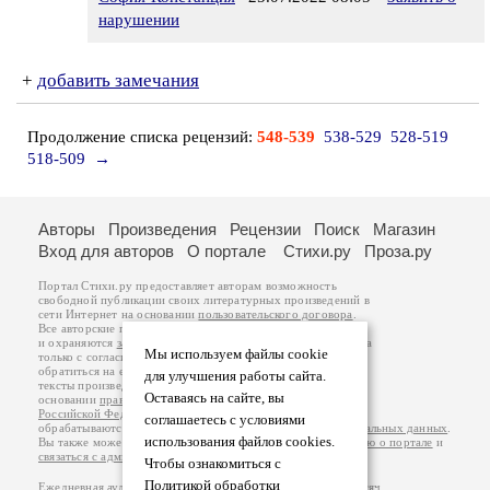
нарушении
+
добавить замечания
Продолжение списка рецензий:
548-539
538-529
528-519
518-509
→
Авторы
Произведения
Рецензии
Поиск
Магазин
Вход для авторов
О портале
Стихи.ру
Проза.ру
Портал Стихи.ру предоставляет авторам возможность
свободной публикации своих литературных произведений в
сети Интернет на основании
пользовательского договора
.
Все авторские права на произведения принадлежат авторам
и охраняются
законом
. Перепечатка произведений возможна
Мы используем файлы cookie
только с согласия его автора, к которому вы можете
обратиться на его авторской странице. Ответственность за
для улучшения работы сайта.
тексты произведений авторы несут самостоятельно на
Оставаясь на сайте, вы
основании
правил публикации
и
законодательства
Российской Федерации
. Данные пользователей
соглашаетесь с условиями
обрабатываются на основании
Политики обработки персональных данных
.
использования файлов cookies.
Вы также можете посмотреть более подробную
информацию о портале
и
связаться с администрацией
.
Чтобы ознакомиться с
Политикой обработки
Ежедневная аудитория портала Стихи.ру – порядка 200 тысяч