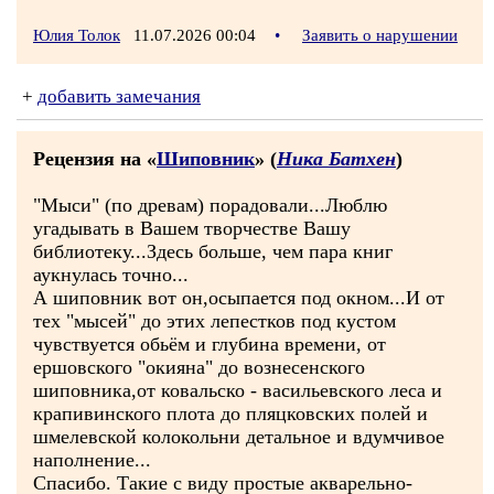
Юлия Толок
11.07.2026 00:04
•
Заявить о нарушении
+
добавить замечания
Рецензия на «
Шиповник
» (
Ника Батхен
)
"Мыси" (по древам) порадовали...Люблю
угадывать в Вашем творчестве Вашу
библиотеку...Здесь больше, чем пара книг
аукнулась точно...
А шиповник вот он,осыпается под окном...И от
тех "мысей" до этих лепестков под кустом
чувствуется обьём и глубина времени, от
ершовского "окияна" до вознесенского
шиповника,от ковальско - васильевского леса и
крапивинского плота до пляцковских полей и
шмелевской колокольни детальное и вдумчивое
наполнение...
Спасибо. Такие с виду простые акварельно-