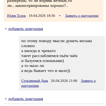
разберешь: то ли впрямь вечные,то
ли...законсервированы хорошо?..
Юлия Толок
19.04.2026 18:36
•
Заявить о нарушении
+
добавить замечания
по этому поводу мысли думать весьма
сложно
а иногда и чревато
такчт расслабляемся пьём чаёк
и балуемся плюшками)
а то мало ли
а ведь бывает что и мало))
Стеклянный Дым
26.04.2026 21:06
Заявить о
нарушении
+
добавить замечания