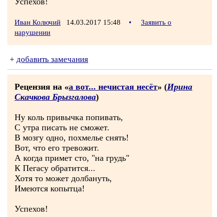
Успехов!
Иван Колючий
14.03.2017 15:48
•
Заявить о
нарушении
+
добавить замечания
Рецензия на «
а вот... нечистая несёт
» (
Ирина
Скачкова Брызгалова
)
Ну коль привычка попивать,
С утра писать не сможет.
В мозгу одно, похмелье снять!
Вот, что его тревожит.
А когда примет сто, "на грудь"
К Пегасу обратится...
Хотя то может долбануть,
Имеются копытца!
Успехов!