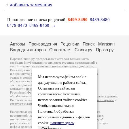
+
добавить замечания
Продолжение списка рецензий:
8499-8490
8489-8480
8479-8470
8469-8460
→
Авторы
Произведения
Рецензии
Поиск
Магазин
Вход для авторов
О портале
Стихи.ру
Проза.ру
Портал Стихи.ру предоставляет авторам возможность
свободной публикации своих литературных произведений в
сети Интернет на основании
пользовательского договора
.
Все авторские права на произведения принадлежат авторам
и охраняются
законом
. Перепечатка произведений возможна
Мы используем файлы cookie
только с согласия его автора, к которому вы можете
обратиться на его авторской странице. Ответственность за
для улучшения работы сайта.
тексты произведений авторы несут самостоятельно на
Оставаясь на сайте, вы
основании
правил публикации
и
законодательства
Российской Федерации
. Данные пользователей
соглашаетесь с условиями
обрабатываются на основании
Политики обработки персональных данных
.
использования файлов cookies.
Вы также можете посмотреть более подробную
информацию о портале
и
связаться с администрацией
.
Чтобы ознакомиться с
Политикой обработки
Ежедневная аудитория портала Стихи.ру – порядка 200 тысяч
посетителей, которые в общей сумме просматривают более двух
персональных данных и файлов
миллионов страниц по данным счетчика посещаемости, который
cookie,
нажмите здесь
.
расположен справа от этого текста. В каждой графе указано по две
цифры: количество просмотров и количество посетителей.
Соглашаюсь