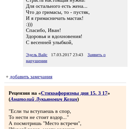
Страсть настоящая нужна!
Для остального есть жена...
Что до гримасы, то - пустяк,
И я гримасничать мастак!
:)))
Спасибо, Иван!
Здоровья и вдохновения!
С весенней улыбкой,
Эдель Вайс
17.03.2017 23:43
Заявить о
нарушении
+
добавить замечания
Рецензия на «
Стихоафоризмы дня 15. 3 17
»
(
Анатолий Лукьянович Козин
)
"Если ты вступаешь в спор,
То нести не стоит вздор..."
А посмотришь "Место встречи",