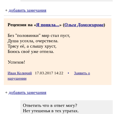
+
добавить замечания
Рецензия на «
Я поняла...
» (
Ольга Доможирова
)
Без "половинки" мир стал пуст,
Душа усохла, очерствела.
Трясу её, а слышу хруст,
Боюсь своё уже отпела.
Успехов!
Иван Колючий
17.03.2017 14:22
•
Заявить о
нарушении
+
добавить замечания
Ответить что в ответ могу?
Нет утешенья в тех утратах.