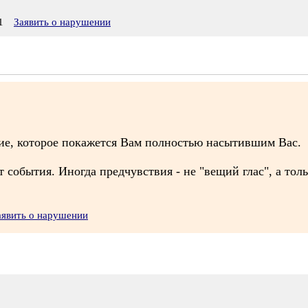
1
Заявить о нарушении
.
ние, которое покажется Вам полностью насытившим Вас.
т события. Иногда предчувствия - не "вещий глас", а то
аявить о нарушении