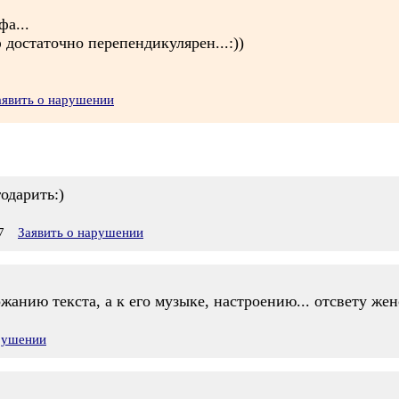
а...
 достаточно перепендикулярен...:))
аявить о нарушении
годарить:)
7
Заявить о нарушении
ржанию текста, а к его музыке, настроению... отсвету же
арушении