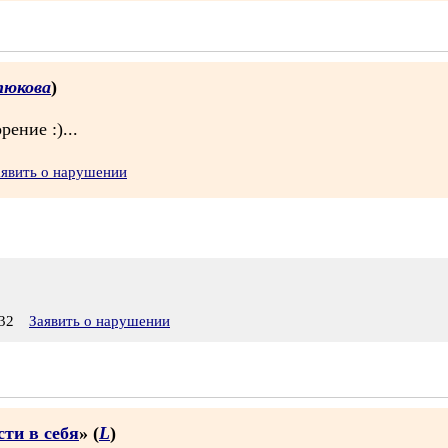
тюкова
)
рение :)...
аявить о нарушении
32
Заявить о нарушении
сти в себя
» (
L
)