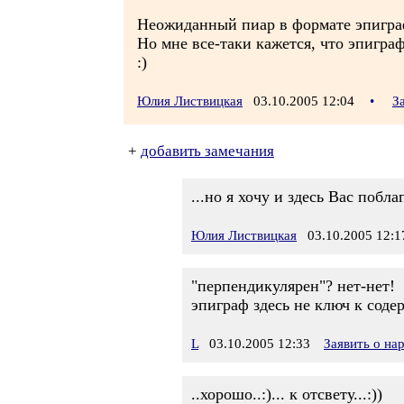
Неожиданный пиар в формате эпиграф
Но мне все-таки кажется, что эпиграф
:)
Юлия Листвицкая
03.10.2005 12:04
•
З
+
добавить замечания
...но я хочу и здесь Вас побла
Юлия Листвицкая
03.10.2005 12:1
"перпендикулярен"? нет-нет!
эпиграф здесь не ключ к соде
L
03.10.2005 12:33
Заявить о н
..хорошо..:)... к отсвету...:))