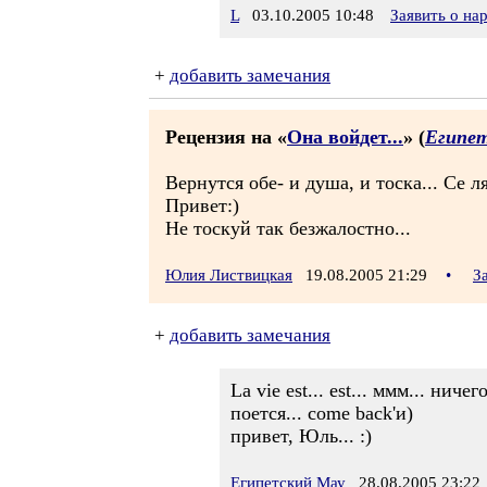
L
03.10.2005 10:48
Заявить о н
+
добавить замечания
Рецензия на «
Она войдет...
» (
Египе
Вернутся обе- и душа, и тоска... Се ля
Привет:)
Не тоскуй так безжалостно...
Юлия Листвицкая
19.08.2005 21:29
•
З
+
добавить замечания
La vie est... est... ммм... ни
поется... come back'и)
привет, Юль... :)
Египетский Мау
28.08.2005 23:22