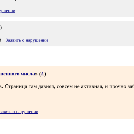
рушении
)
8
Заявить о нарушении
твенного числа
» (
L
)
. Страница там давняя, совсем не активная, и прочно за
аявить о нарушении