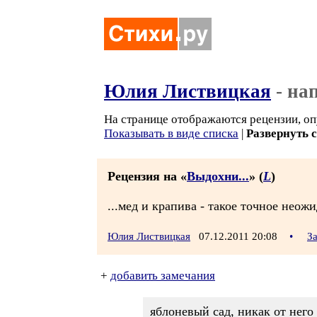
Юлия Листвицкая
- на
На странице отображаются рецензии, оп
Показывать в виде списка
|
Развернуть 
Рецензия на «
Выдохни...
» (
L
)
...мед и крапива - такое точное неож
Юлия Листвицкая
07.12.2011 20:08
•
З
+
добавить замечания
яблоневый сад, никак от него 