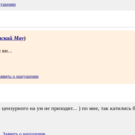
арушении
тский Мау
)
 ви...
аявить о нарушении
чего цензурного на ум не приходит... ) по мне, так катились
Заявить о нарушении