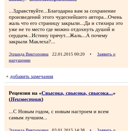
...Здравствуйте...Благодарна вам за сохранение
произведений этого чудеснейшего автора...Очень
жаль что его страницу закрыли...Да и стихира это
уже не то место где можно отдохнуть душой и
сердцем...Истину прячут...Жаль...А почему
закрыли Маклеха?...
Элланда Викторовна
22.01.2015 00:20
•
Заявить о
нарушении
+
добавить замечания
Рецензия на «
Свысока, свысока, свысока...
»
(
Неизвестник
)
...С Новым годом, с новым настроем и всем
самым лучшим...
Элланда Викторовна
03.01.2015 14:38
•
Заявить о