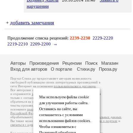
Водимед Ашёла
26.10.2014 18:40
Заявить о
нарушении
+
добавить замечания
Продолжение списка рецензий:
2239-2230
2229-2220
2219-2210
2209-2200
→
Авторы
Произведения
Рецензии
Поиск
Магазин
Вход для авторов
О портале
Стихи.ру
Проза.ру
Портал Стихи.ру предоставляет авторам возможность
свободной публикации своих литературных произведений в
сети Интернет на основании
пользовательского договора
.
Все авторские права на произведения принадлежат авторам
и охраняются
законом
. Перепечатка произведений возможна
Мы используем файлы cookie
только с согласия его автора, к которому вы можете
обратиться на его авторской странице. Ответственность за
для улучшения работы сайта.
тексты произведений авторы несут самостоятельно на
Оставаясь на сайте, вы
основании
правил публикации
и
законодательства
Российской Федерации
. Данные пользователей
соглашаетесь с условиями
обрабатываются на основании
Политики обработки персональных данных
.
использования файлов cookies.
Вы также можете посмотреть более подробную
информацию о портале
и
связаться с администрацией
.
Чтобы ознакомиться с
Политикой обработки