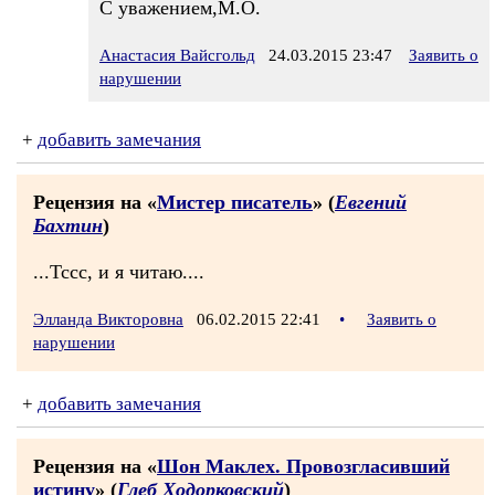
С уважением,М.О.
Анастасия Вайсгольд
24.03.2015 23:47
Заявить о
нарушении
+
добавить замечания
Рецензия на «
Мистер писатель
» (
Евгений
Бахтин
)
...Тссс, и я читаю....
Элланда Викторовна
06.02.2015 22:41
•
Заявить о
нарушении
+
добавить замечания
Рецензия на «
Шон Маклех. Провозгласивший
истину
» (
Глеб Ходорковский
)