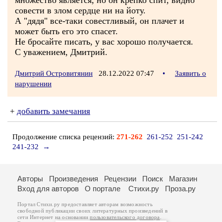
множество является, но он крепко спит, видно
совести в злом сердце ни на йоту.
А "дядя" все-таки совестливый, он плачет и
может быть его это спасет.
Не бросайте писать, у вас хорошо получается.
С уважением, Дмитрий.
Дмитрий Островитянин
28.12.2022 07:47
•
Заявить о
нарушении
+
добавить замечания
Продолжение списка рецензий:
271-262
261-252
251-242
241-232
→
Авторы
Произведения
Рецензии
Поиск
Магазин
Вход для авторов
О портале
Стихи.ру
Проза.ру
Портал Стихи.ру предоставляет авторам возможность
свободной публикации своих литературных произведений в
сети Интернет на основании
пользовательского договора
.