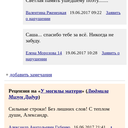
Светлая память ушедшему поэту.......
Валентина Рженецкая
19.06.2017 09:22
Заявить
о нарушении
Саша... спасибо тебе за всё. Никогда не
забуду.
Елена Морозова 14
19.06.2017 10:28
Заявить о
нарушении
+
добавить замечания
Рецензия на «
У могилы матери
» (
Людмила
Мизун Дидур
)
Сильные строки! Без лишних слов! С теплом
души, Александр.
Александр Анатольевич Губенко
16.06.2017 21:41
•