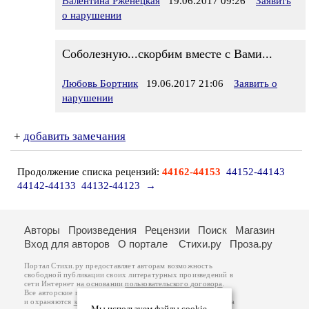
Валентина Рженецкая
19.06.2017 09:26
Заявить
о нарушении
Соболезную...скорбим вместе с Вами...
Любовь Бортник
19.06.2017 21:06
Заявить о
нарушении
+
добавить замечания
Продолжение списка рецензий:
44162-44153
44152-44143
44142-44133
44132-44123
→
Авторы
Произведения
Рецензии
Поиск
Магазин
Вход для авторов
О портале
Стихи.ру
Проза.ру
Портал Стихи.ру предоставляет авторам возможность
свободной публикации своих литературных произведений в
сети Интернет на основании
пользовательского договора
.
Все авторские права на произведения принадлежат авторам
и охраняются
законом
. Перепечатка произведений возможна