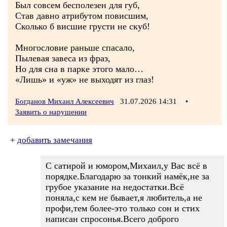
Был совсем бесполезен для губ,
Став давно атрибутом повисшим,
Сколько б висшие грусти не скуб!
Многословие раньше спасало,
Пылевая завеса из фраз,
Но для сна в парке этого мало…
«Лишь» и «уж» не выходят из глаз!
Богданов Михаил Алексеевич
31.07.2026 14:31
•
Заявить о нарушении
+
добавить замечания
С сатирой и юмором,Михаил,у Вас всё в
порядке.Благодарю за тонкий намёк,не за
грубое указание на недостатки.Всё
поняла,с кем не бывает,я любитель,а не
профи,тем более-это только сон и стих
написан спросонья.Всего доброго