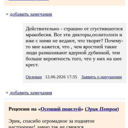
+
добавить замечания
Действительно - страшно от сгустившегося
мракобесия. Все эти дикторы,политологи и
иже с ними не ведают, что творят? Почему-
то мне кажется, что , чем яростней такие
люди размахивают ядерной дубинкой, тем
больше вероятность того, что у них на шее
крест.
Орловаи
12.06.2026 17:35
Заявить о нарушении
+
добавить замечания
Рецензия на «
Осенний поцелуй
» (
Эрик Петров
)
Эрик, спасибо огромадное за поднятое
настроение! давно так не смеялся...