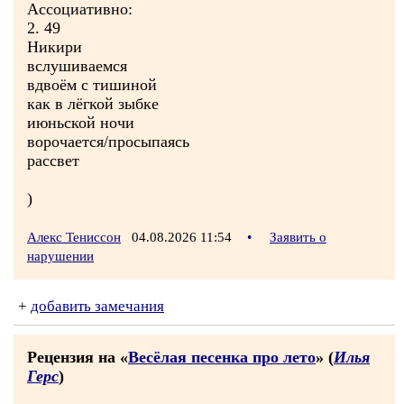
Ассоциативно:
2. 49
Никири
вслушиваемся
вдвоём с тишиной
как в лёгкой зыбке
июньской ночи
ворочается/просыпаясь
рассвет
)
Алекс Тениссон
04.08.2026 11:54
•
Заявить о
нарушении
+
добавить замечания
Рецензия на «
Весёлая песенка про лето
» (
Илья
Герс
)