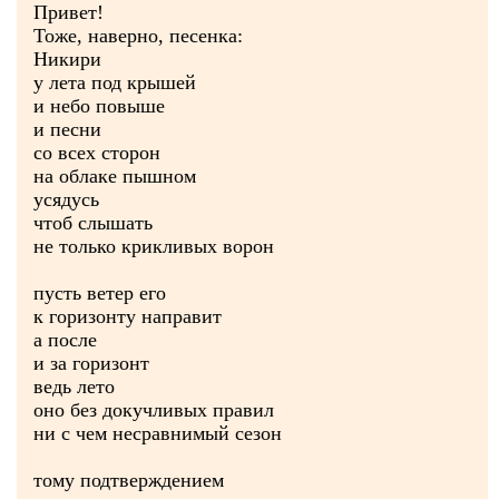
Привет!
Тоже, наверно, песенка:
Никири
у лета под крышей
и небо повыше
и песни
со всех сторон
на облаке пышном
усядусь
чтоб слышать
не только крикливых ворон
пусть ветер его
к горизонту направит
а после
и за горизонт
ведь лето
оно без докучливых правил
ни с чем несравнимый сезон
тому подтверждением