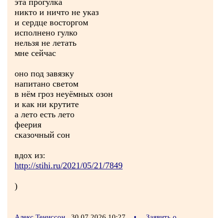
эта прогулка
никто и ничто не указ
и сердце восторгом
исполнено гулко
нельзя не летать
мне сейчас
оно под завязку
напитано светом
в нём гроз неуёмных озон
и как ни крутите
а лето есть лето
феерия
сказочный сон
вдох из:
http://stihi.ru/2021/05/21/7849
)
Алекс Тениссон
30.07.2026 10:27
•
Заявить о