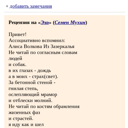
+
добавить замечания
Рецензия на «
Эхо
» (
Семен Мухин
)
Привет!
Ассоциативно вспомнил:
Алиса Волкова Из Зазеркалья
Не читай по согласным словам
людей
и собак.
в их глазах - дождь
а в моих - страх(свет).
За бетонной стеной -
гнилая степь,
ослепляющий мрамор
и отблески молний.
Не читай по костям обрамления
жизенных фаз
и страстей.
я иду как и шел