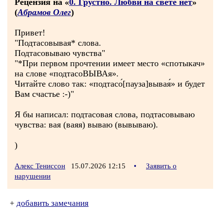
Рецензия на «
0. Грустно. Любви на свете нет
»
(
Абрамов Олег
)
Привет!
"Подтасовывая* слова.
Подтасовываю чувства"
"*При первом прочтении имеет место «спотыкач»
на слове «подтасоВЫВАя».
Читайте слово так: «подтасо́[пауза]вывая́» и будет
Вам счастье :-)"
Я бы написал: подтасовая слова, подтасовываю
чувства: вая (ваяя) вываю (вывываю).
)
Алекс Тениссон
15.07.2026 12:15
•
Заявить о
нарушении
+
добавить замечания