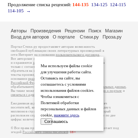
Продолжение списка рецензий:
144-135
134-125
124-115
114-105
→
Авторы
Произведения
Рецензии
Поиск
Магазин
Вход для авторов
О портале
Стихи.ру
Проза.ру
Портал Стихи.ру предоставляет авторам возможность
свободной публикации своих литературных произведений в
сети Интернет на основании
пользовательского договора
.
Все авторские права на произведения принадлежат авторам
и охраняются
законом
. Перепечатка произведений возможна
Мы используем файлы cookie
только с согласия его автора, к которому вы можете
обратиться на его авторской странице. Ответственность за
для улучшения работы сайта.
тексты произведений авторы несут самостоятельно на
Оставаясь на сайте, вы
основании
правил публикации
и
законодательства
Российской Федерации
. Данные пользователей
соглашаетесь с условиями
обрабатываются на основании
Политики обработки персональных данных
.
использования файлов cookies.
Вы также можете посмотреть более подробную
информацию о портале
и
связаться с администрацией
.
Чтобы ознакомиться с
Политикой обработки
Ежедневная аудитория портала Стихи.ру – порядка 200 тысяч
посетителей, которые в общей сумме просматривают более двух
персональных данных и файлов
миллионов страниц по данным счетчика посещаемости, который
cookie,
нажмите здесь
.
расположен справа от этого текста. В каждой графе указано по две
цифры: количество просмотров и количество посетителей.
Соглашаюсь
© Все права принадлежат авторам, 2000-2026. Портал работает под
эгидой
Российского союза писателей
.
18+