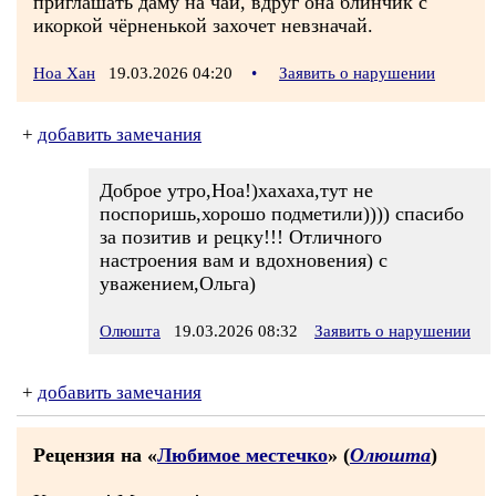
приглашать даму на чай, вдруг она блинчик с
икоркой чёрненькой захочет невзначай.
Ноа Хан
19.03.2026 04:20
•
Заявить о нарушении
+
добавить замечания
Доброе утро,Ноа!)хахаха,тут не
поспоришь,хорошо подметили)))) спасибо
за позитив и рецку!!! Отличного
настроения вам и вдохновения) с
уважением,Ольга)
Олюшта
19.03.2026 08:32
Заявить о нарушении
+
добавить замечания
Рецензия на «
Любимое местечко
» (
Олюшта
)