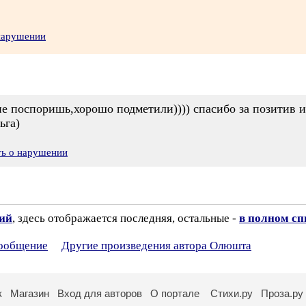
 нарушении
не поспоришь,хорошо подметили)))) спасибо за позитив и
ьга)
ть о нарушении
зий
, здесь отображается последняя, остальные -
в полном сп
сообщение
Другие произведения автора Олюшта
к
Магазин
Вход для авторов
О портале
Стихи.ру
Проза.ру