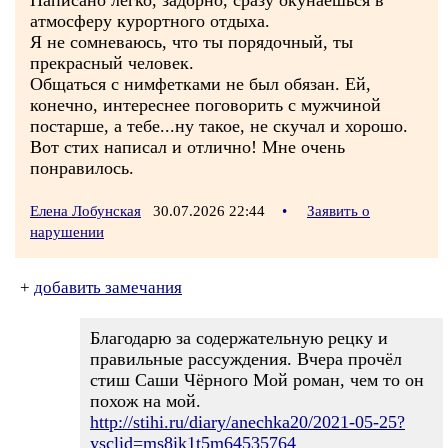
Написано легко, задорно, сразу окунаешься в
атмосферу курортного отдыха.
Я не сомневаюсь, что ты порядочный, ты
прекрасный человек.
Общаться с нимфетками не был обязан. Ей,
конечно, интереснее поговорить с мужчиной
постарше, а тебе...ну такое, не скучал и хорошо.
Вот стих написал и отлично! Мне очень
понравилось.
Елена Лобунская
30.07.2026 22:44
•
Заявить о
нарушении
+
добавить замечания
Благодарю за содержательную рецку и
правильные рассуждения. Вчера прочёл
стиш Саши Чёрного Мой роман, чем то он
похож на мой.
http://stihi.ru/diary/anechka20/2021-05-25?
ysclid=ms8ik1t5m64535764