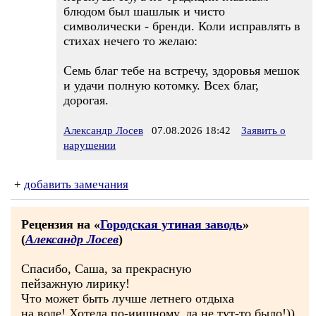
блюдом был шашлык и чисто
символически - бренди. Коли исправлять в
стихах нечего то желаю:
Семь благ тебе на встречу, здоровья мешок
и удачи полную котомку. Всех благ,
дорогая.
Александр Лосев
07.08.2026 18:42
Заявить о
нарушении
+
добавить замечания
Рецензия на «
Городская утиная заводь
»
(
Александр Лосев
)
Спасибо, Саша, за прекрасную
пейзажную лирику!
Что может быть лучше летнего отдыха
на воде! Хотела по-иишному, да не тут-то было!))