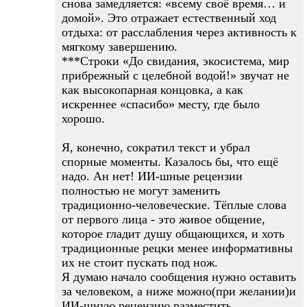
снова замедляется: «всему своё время… и
домой». Это отражает естественный ход
отдыха: от расслабления через активность к
мягкому завершению.
***Строки «До свидания, экосистема, мир
прибрежный с целебной водой!» звучат не
как высокопарная концовка, а как
искреннее «спасибо» месту, где было
хорошо.
Я, конечно, сократил текст и убрал
спорные моменты. Казалось бы, что ещё
надо. Ан нет! ИИ-шные рецензии
полностью не могут заменить
традиционно-человеческие. Тёплые слова
от первого лица - это живое общение,
которое гладит душу общающихся, и хоть
традиционные рецки менее информативны
их не стоит пускать под нож.
Я думаю начало сообщения нужно оставить
за человеком, а ниже можно(при желании)и
ИИ-шную рецензию разместить.