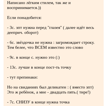
Написано лёгким стилем, так же и
воспринимается.))
Если понадобится:
- 3с. зпт нужна перед "глазея" ( далее идёт весь
дееприч. оборот)
- 6с. звёздочка не нужна : загромождает строку.
Тем белее, что ВСЕМ известно это слово
- 9с. в конце с. нужно это (:)
- 13с. лучше в конце пост-ть точку
- тут препинаки:
Но на свиданиях был деликатен : ( вместо зпт)
Это ж ребёнок, а мне - двадцать пять.( тире!)
- 7с. СНИЗУ в конце нужна точка