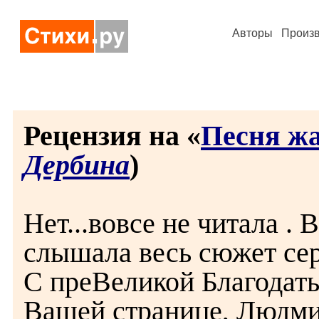
Авторы
Произ
Рецензия на «
Песня ж
Дербина
)
Нет...вовсе не читала .
слышала весь сюжет се
С преВеликой Благодат
Вашей странице, Людми