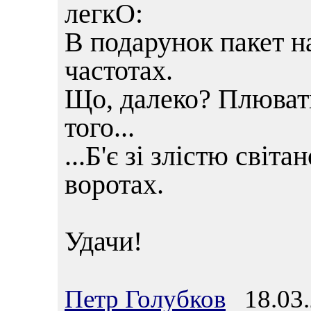
легкО:
В подарунок пакет н
частотах.
Що, далеко? Плювати
того...
...Б'є зі злістю світ
воротах.
Удачи!
Петр Голубков
18.03.