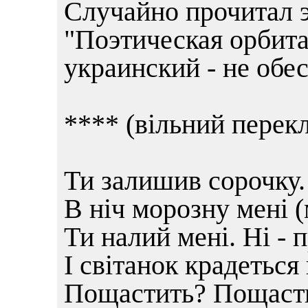
Случайно прочитал э
"Поэтическая орбита
украинский - не обес
**** (вільний перек
Ти залишив сорочку.
В ніч морозну мені (
Ти налий мені. Ні -
І світанок крадеться 
Пощастить? Пощасти