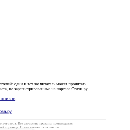
ателей: один и тот же читатель может прочитать
нета, не зарегистрированные на портале Стихи.ру.
инников
оза.ру
го договора
. Все авторские права на произведения
кой странице. Ответственность за тексты