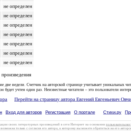
не определен
не определен
не определен
не определен
не определен
не определен
не определен
 произведения
ие две недели. Счетчик на авторской странице учитывает уникальных чит
он будет учтен один раз. Неизвестные читатели – это пользователи интер
тора
Перейти на страницу автора Евгений Евгеньевич Овч
н
Вход для авторов
Регистрация
О портале
Стихи.ру
Пр
кации своих литературных произведений в сети Интернет на основании
пользовательско
возможна только с согласия его автора, к которому вы можете обратиться на его авторс