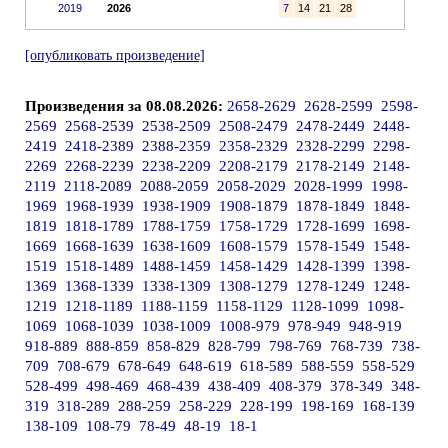
2019
2026
7
14
21
28
[опубликовать произведение]
Произведения за 08.08.2026:
2658-2629
2628-2599
2598-
2569
2568-2539
2538-2509
2508-2479
2478-2449
2448-
2419
2418-2389
2388-2359
2358-2329
2328-2299
2298-
2269
2268-2239
2238-2209
2208-2179
2178-2149
2148-
2119
2118-2089
2088-2059
2058-2029
2028-1999
1998-
1969
1968-1939
1938-1909
1908-1879
1878-1849
1848-
1819
1818-1789
1788-1759
1758-1729
1728-1699
1698-
1669
1668-1639
1638-1609
1608-1579
1578-1549
1548-
1519
1518-1489
1488-1459
1458-1429
1428-1399
1398-
1369
1368-1339
1338-1309
1308-1279
1278-1249
1248-
1219
1218-1189
1188-1159
1158-1129
1128-1099
1098-
1069
1068-1039
1038-1009
1008-979
978-949
948-919
918-889
888-859
858-829
828-799
798-769
768-739
738-
709
708-679
678-649
648-619
618-589
588-559
558-529
528-499
498-469
468-439
438-409
408-379
378-349
348-
319
318-289
288-259
258-229
228-199
198-169
168-139
138-109
108-79
78-49
48-19
18-1