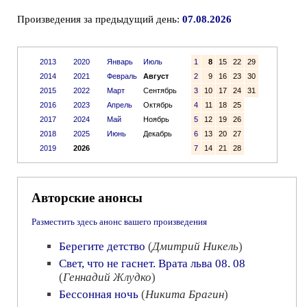
Произведения за предыдущий день:
07.08.2026
2013
2020
Январь
Июль
1
8
15
22
29
2014
2021
Февраль
Август
2
9
16
23
30
2015
2022
Март
Сентябрь
3
10
17
24
31
2016
2023
Апрель
Октябрь
4
11
18
25
2017
2024
Май
Ноябрь
5
12
19
26
2018
2025
Июнь
Декабрь
6
13
20
27
2019
2026
7
14
21
28
Авторские анонсы
Разместить здесь анонс вашего произведения
Берегите детство
(
Дмитрий Никель
)
Свет, что не гаснет. Врата льва 08. 08
(
Геннадий Жлудко
)
Бессонная ночь
(
Никита Брагин
)