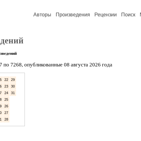
Авторы
Произведения
Рецензии
Поиск
едений
зведений
7 по 7268, опубликованные 08 августа 2026 года
5
22
29
6
23
30
7
24
31
8
25
9
26
0
27
1
28