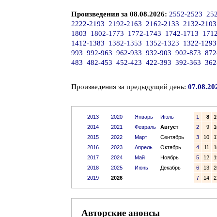
Произведения за 08.08.2026:
2552-2523
25
2222-2193
2192-2163
2162-2133
2132-2103
1803
1802-1773
1772-1743
1742-1713
171
1412-1383
1382-1353
1352-1323
1322-1293
993
992-963
962-933
932-903
902-873
872
483
482-453
452-423
422-393
392-363
362
Произведения за предыдущий день:
07.08.20
2013
2020
Январь
Июль
1
8
1
2014
2021
Февраль
Август
2
9
1
2015
2022
Март
Сентябрь
3
10
1
2016
2023
Апрель
Октябрь
4
11
1
2017
2024
Май
Ноябрь
5
12
1
2018
2025
Июнь
Декабрь
6
13
2
2019
2026
7
14
2
Авторские анонсы