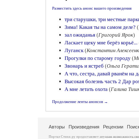
Разместить здесь анонс вашего произведения
три старушки, три местные парк
Зима! Какая ты на самом деле?
(
зал ожиданья
(
Григорий Ярок
)
Ласкает щеку мне берёз корьё...
Луганск
(
Константин Алексеенк
Прогулки по старому городу
(
М
Звонарь и ястреб
(
Ольга Герат
А что, сестра, давай рванём на 
Высокая болезнь часть 2 Дар ро
А мне летать охота
(
Галина Тиш
Продолжение ленты анонсов →
Авторы
Произведения
Рецензии
Поис
Портал Стихи.ру предоставляет авторам возможность св