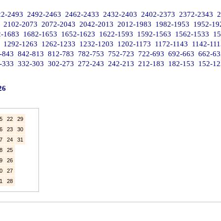
22-2493
2492-2463
2462-2433
2432-2403
2402-2373
2372-2343
2
2102-2073
2072-2043
2042-2013
2012-1983
1982-1953
1952-19
2-1683
1682-1653
1652-1623
1622-1593
1592-1563
1562-1533
15
1292-1263
1262-1233
1232-1203
1202-1173
1172-1143
1142-111
-843
842-813
812-783
782-753
752-723
722-693
692-663
662-63
-333
332-303
302-273
272-243
242-213
212-183
182-153
152-12
26
5
22
29
6
23
30
7
24
31
8
25
9
26
0
27
1
28