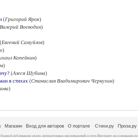
и
(
Григорий Ярок
)
Валерий Воеводин
)
(
Евгений Самуйлов
)
о
)
ихаил Копейкин
)
им
)
дачу?
(
Алеся Шубина
)
ман в стихах
(
Станислав Владимирович Чернухин
)
кова
)
к
Магазин
Вход для авторов
О портале
Стихи.ру
Проза.ру
ободной публикации своих литературных произведений в сети Интернет на основании
п