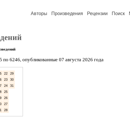
Авторы
Произведения
Рецензии
Поиск
едений
зведений
5 по 6246, опубликованные 07 августа 2026 года
5
22
29
6
23
30
7
24
31
8
25
9
26
0
27
1
28