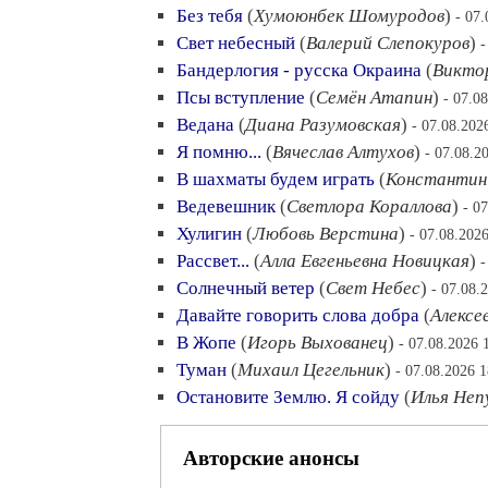
Без тебя
(
Хумоюнбек Шомуродов
)
- 07
Свет небесный
(
Валерий Слепокуров
)
-
Бандерлогия - русска Окраина
(
Викто
Псы вступление
(
Семён Атапин
)
- 07.0
Ведана
(
Диана Разумовская
)
- 07.08.202
Я помню...
(
Вячеслав Алтухов
)
- 07.08.2
В шахматы будем играть
(
Константин
Ведевешник
(
Светлора Кораллова
)
- 0
Хулигин
(
Любовь Верстина
)
- 07.08.202
Рассвет...
(
Алла Евгеньевна Новицкая
)
-
Солнечный ветер
(
Свет Небес
)
- 07.08.
Давайте говорить слова добра
(
Алексе
В Жопе
(
Игорь Выхованец
)
- 07.08.2026 
Туман
(
Михаил Цегельник
)
- 07.08.2026 1
Остановите Землю. Я сойду
(
Илья Неп
Авторские анонсы