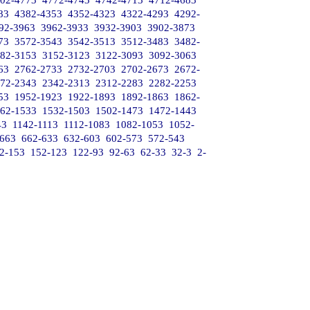
02-4773
4772-4743
4742-4713
4712-4683
83
4382-4353
4352-4323
4322-4293
4292-
92-3963
3962-3933
3932-3903
3902-3873
73
3572-3543
3542-3513
3512-3483
3482-
82-3153
3152-3123
3122-3093
3092-3063
63
2762-2733
2732-2703
2702-2673
2672-
72-2343
2342-2313
2312-2283
2282-2253
53
1952-1923
1922-1893
1892-1863
1862-
62-1533
1532-1503
1502-1473
1472-1443
43
1142-1113
1112-1083
1082-1053
1052-
-663
662-633
632-603
602-573
572-543
2-153
152-123
122-93
92-63
62-33
32-3
2-