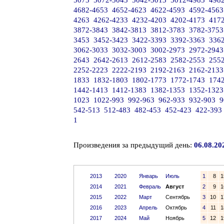
5073
5072-5043
5042-5013
5012-4983
498
4682-4653
4652-4623
4622-4593
4592-4563
4263
4262-4233
4232-4203
4202-4173
417
3872-3843
3842-3813
3812-3783
3782-3753
3453
3452-3423
3422-3393
3392-3363
336
3062-3033
3032-3003
3002-2973
2972-2943
2643
2642-2613
2612-2583
2582-2553
255
2252-2223
2222-2193
2192-2163
2162-2133
1833
1832-1803
1802-1773
1772-1743
174
1442-1413
1412-1383
1382-1353
1352-1323
1023
1022-993
992-963
962-933
932-903
9
542-513
512-483
482-453
452-423
422-393
1
Произведения за предыдущий день:
06.08.20
2013
2020
Январь
Июль
1
8
1
2014
2021
Февраль
Август
2
9
1
2015
2022
Март
Сентябрь
3
10
1
2016
2023
Апрель
Октябрь
4
11
1
2017
2024
Май
Ноябрь
5
12
1