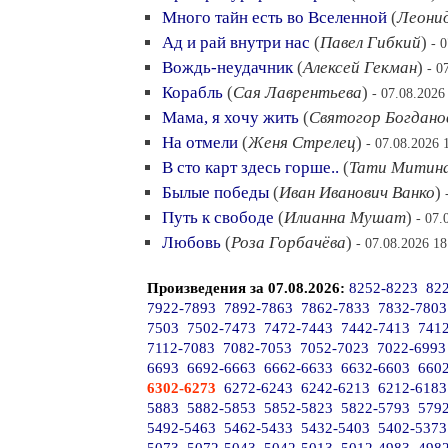
Много тайн есть во Вселенной
(
Леони
Ад и рай внутри нас
(
Павел Гибкий
)
- 
Вождь-неудачник
(
Алексей Гекман
)
- 0
Корабль
(
Сая Лаврентьева
)
- 07.08.2026
Мама, я хочу жить
(
Святогор Богдано
На отмели
(
Женя Стрелец
)
- 07.08.2026 
В сто карт здесь горше..
(
Тати Митин
Былые победы
(
Иван Иванович Ванко
)
Путь к свободе
(
Илианна Мушат
)
- 07.
Любовь
(
Роза Горбачёва
)
- 07.08.2026 18
Произведения за 07.08.2026:
8252-8223
82
7922-7893
7892-7863
7862-7833
7832-7803
7503
7502-7473
7472-7443
7442-7413
741
7112-7083
7082-7053
7052-7023
7022-6993
6693
6692-6663
6662-6633
6632-6603
660
6302-6273
6272-6243
6242-6213
6212-6183
5883
5882-5853
5852-5823
5822-5793
579
5492-5463
5462-5433
5432-5403
5402-5373