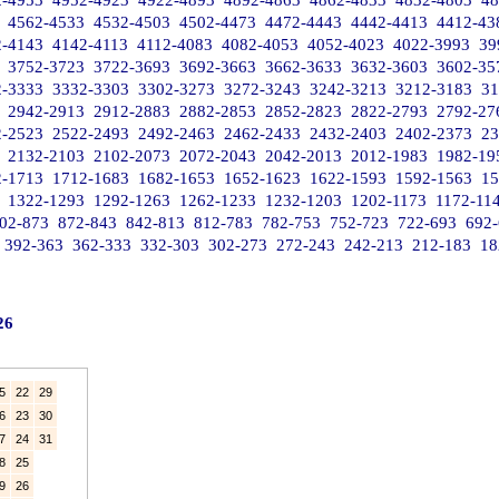
2-4953
4952-4923
4922-4893
4892-4863
4862-4833
4832-4803
48
4562-4533
4532-4503
4502-4473
4472-4443
4442-4413
4412-43
2-4143
4142-4113
4112-4083
4082-4053
4052-4023
4022-3993
39
3752-3723
3722-3693
3692-3663
3662-3633
3632-3603
3602-35
2-3333
3332-3303
3302-3273
3272-3243
3242-3213
3212-3183
31
2942-2913
2912-2883
2882-2853
2852-2823
2822-2793
2792-27
2-2523
2522-2493
2492-2463
2462-2433
2432-2403
2402-2373
23
2132-2103
2102-2073
2072-2043
2042-2013
2012-1983
1982-19
2-1713
1712-1683
1682-1653
1652-1623
1622-1593
1592-1563
15
1322-1293
1292-1263
1262-1233
1232-1203
1202-1173
1172-11
02-873
872-843
842-813
812-783
782-753
752-723
722-693
692
392-363
362-333
332-303
302-273
272-243
242-213
212-183
18
26
5
22
29
6
23
30
7
24
31
8
25
9
26