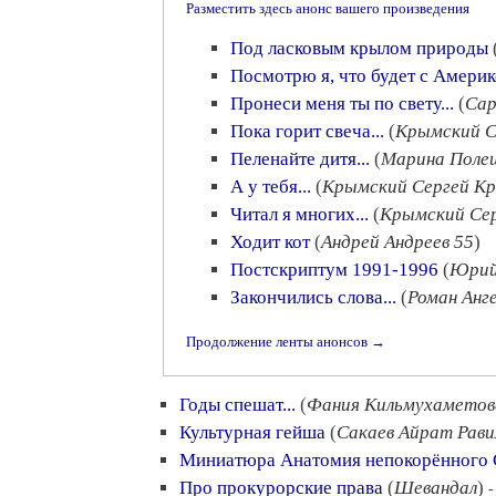
Разместить здесь анонс вашего произведения
Под ласковым крылом природы
Посмотрю я, что будет с Амери
Пронеси меня ты по свету...
(
Сар
Пока горит свеча...
(
Крымский С
Пеленайте дитя...
(
Марина Поле
А у тебя...
(
Крымский Сергей К
Читал я многих...
(
Крымский Се
Ходит кот
(
Андрей Андреев 55
)
Постскриптум 1991-1996
(
Юрий
Закончились слова...
(
Роман Анг
Продолжение ленты анонсов →
Годы спешат...
(
Фания Кильмухаметов
Культурная гейша
(
Сакаев Айрат Рави
Миниатюра Анатомия непокорённого 
Про прокурорские права
(
Шевандал
)
-