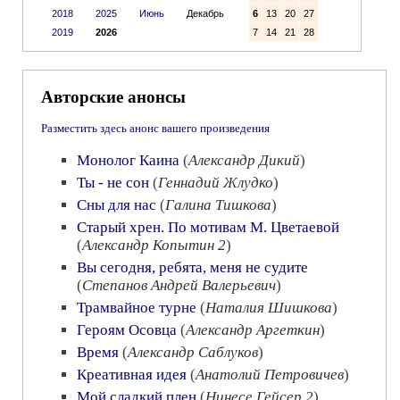
2018
2025
Июнь
Декабрь
6
13
20
27
2019
2026
7
14
21
28
Авторские анонсы
Разместить здесь анонс вашего произведения
Монолог Каина
(
Александр Дикий
)
Ты - не сон
(
Геннадий Жлудко
)
Сны для нас
(
Галина Тишкова
)
Старый хрен. По мотивам М. Цветаевой
(
Александр Копытин 2
)
Вы сегодня, ребята, меня не судите
(
Степанов Андрей Валерьевич
)
Трамвайное турне
(
Наталия Шишкова
)
Героям Осовца
(
Александр Аргеткин
)
Время
(
Александр Саблуков
)
Креативная идея
(
Анатолий Петровичев
)
Мой сладкий плен
(
Нинесе Гейсер 2
)