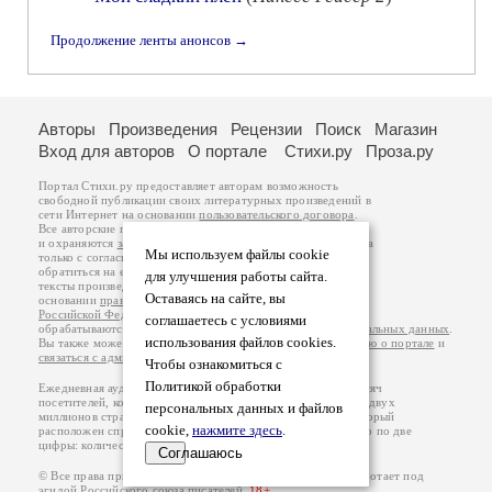
Продолжение ленты анонсов →
Авторы
Произведения
Рецензии
Поиск
Магазин
Вход для авторов
О портале
Стихи.ру
Проза.ру
Портал Стихи.ру предоставляет авторам возможность
свободной публикации своих литературных произведений в
сети Интернет на основании
пользовательского договора
.
Все авторские права на произведения принадлежат авторам
и охраняются
законом
. Перепечатка произведений возможна
Мы используем файлы cookie
только с согласия его автора, к которому вы можете
обратиться на его авторской странице. Ответственность за
для улучшения работы сайта.
тексты произведений авторы несут самостоятельно на
Оставаясь на сайте, вы
основании
правил публикации
и
законодательства
Российской Федерации
. Данные пользователей
соглашаетесь с условиями
обрабатываются на основании
Политики обработки персональных данных
.
использования файлов cookies.
Вы также можете посмотреть более подробную
информацию о портале
и
связаться с администрацией
.
Чтобы ознакомиться с
Политикой обработки
Ежедневная аудитория портала Стихи.ру – порядка 200 тысяч
посетителей, которые в общей сумме просматривают более двух
персональных данных и файлов
миллионов страниц по данным счетчика посещаемости, который
cookie,
нажмите здесь
.
расположен справа от этого текста. В каждой графе указано по две
цифры: количество просмотров и количество посетителей.
Соглашаюсь
© Все права принадлежат авторам, 2000-2026. Портал работает под
эгидой
Российского союза писателей
.
18+