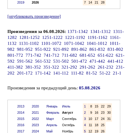
2019
2026
7
14
21
28
[опубликовать произведение]
Произведения за 06.08.2026:
1371-1342
1341-1312
1311-
1282
1281-1252
1251-1222
1221-1192
1191-1162
1161-
1132
1131-1102
1101-1072
1071-1042
1041-1012
1011-
982
981-952
951-922
921-892
891-862
861-832
831-802
801-772
771-742
741-712
711-682
681-652
651-622
621-
592
591-562
561-532
531-502
501-472
471-442
441-412
411-382
381-352
351-322
321-292
291-262
261-232
231-
202
201-172
171-142
141-112
111-82
81-52
51-22
21-1
Произведения за предыдущий день:
05.08.2026
2013
2020
Январь
Июль
1
8
15
22
29
2014
2021
Февраль
Август
2
9
16
23
30
2015
2022
Март
Сентябрь
3
10
17
24
31
2016
2023
Апрель
Октябрь
4
11
18
25
2017
2024
Май
Ноябрь
5
12
19
26