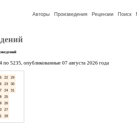
Авторы
Произведения
Рецензии
Поиск
едений
зведений
4 по 5235, опубликованные 07 августа 2026 года
5
22
29
6
23
30
7
24
31
8
25
9
26
0
27
1
28