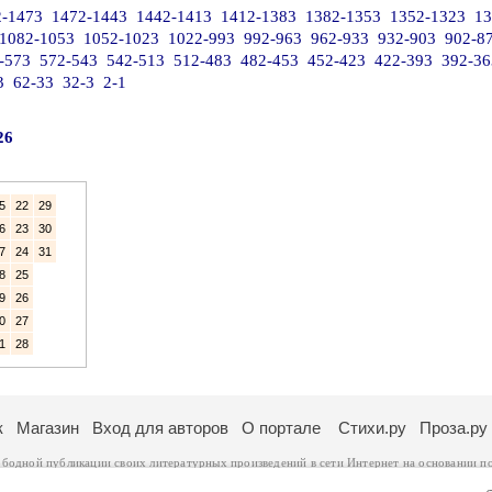
2-1473
1472-1443
1442-1413
1412-1383
1382-1353
1352-1323
13
1082-1053
1052-1023
1022-993
992-963
962-933
932-903
902-8
-573
572-543
542-513
512-483
482-453
452-423
422-393
392-36
3
62-33
32-3
2-1
26
5
22
29
6
23
30
7
24
31
8
25
9
26
0
27
1
28
к
Магазин
Вход для авторов
О портале
Стихи.ру
Проза.ру
ободной публикации своих литературных произведений в сети Интернет на основании
п
ся
законом
. Перепечатка произведений возможна только с согласия его автора, к котором
ры несут самостоятельно на основании
правил публикации
и
законодательства Российско