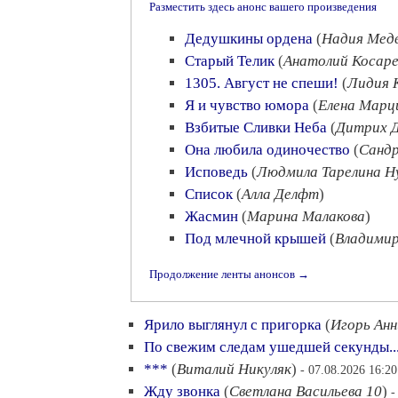
Разместить здесь анонс вашего произведения
Дедушкины ордена
(
Надия Мед
Старый Телик
(
Анатолий Косаре
1305. Август не спеши!
(
Лидия 
Я и чувство юмора
(
Елена Марц
Взбитые Сливки Неба
(
Дитрих 
Она любила одиночество
(
Сандр
Исповедь
(
Людмила Тарелина 
Список
(
Алла Делфт
)
Жасмин
(
Марина Малакова
)
Под млечной крышей
(
Владими
Продолжение ленты анонсов →
Ярило выглянул с пригорка
(
Игорь Анн
По свежим следам ушедшей секунды..
***
(
Виталий Никуляк
)
- 07.08.2026 16:20
Жду звонка
(
Светлана Васильева 10
)
-