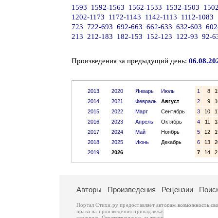
1593
1592-1563
1562-1533
1532-1503
150
1202-1173
1172-1143
1142-1113
1112-1083
723
722-693
692-663
662-633
632-603
602
213
212-183
182-153
152-123
122-93
92-6
Произведения за предыдущий день:
06.08.20
2013
2020
Январь
Июль
1
8
1
2014
2021
Февраль
Август
2
9
1
2015
2022
Март
Сентябрь
3
10
1
2016
2023
Апрель
Октябрь
4
11
1
2017
2024
Май
Ноябрь
5
12
1
2018
2025
Июнь
Декабрь
6
13
2
2019
2026
7
14
2
Авторы
Произведения
Рецензии
Поис
Портал Стихи.ру предоставляет авторам возможность св
права на произведения принадлежат авторам и охраняют
странице. Ответственность за тексты произведений авто