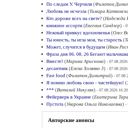
По следам У. Черчиля
(
Филатов Дими
Любовь не исчезла
(
Тамара Катковск
Кто дороже всех на свете?
(
Надежда 
книжное ассорти
(
Евгения Сандлер
)
- 
Нежный привкус вдохновенья
(
Олег В
Ты юность, ты игла моя, ты старость
(
Т
Может, случится в будущем
(
Иван Рас
Фраза дня 06. 08. 26 Бегают мальчишки
Вместе!
(
Марина Арискина
)
- 07.08.2026
десантник
(
Елена Холявко 3
)
- 07.08.2026
Fast food
(
Филатов Димитрий
)
- 07.08.
Я помню любовь свою - чистейшую!
(
***
(
Виталий Никуляк
)
- 07.08.2026 16:20
Фейерверк в Украине
(
Екатерина Тар
Пустота
(
Уварова Ольга Николаевна
)
-
Авторские анонсы