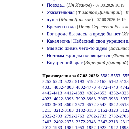
Поезда...
(
Нн Иванов
)
- 07.08.2026 16:19
Указательная
(
Филатов Димитрий
)
- 0
душа
(
Митя Донсков
)
- 07.08.2026 16:19
Времена года
(
Пётр Сергеевич Рыжк
Бог вроде бы здесь, а вроде бы нет
(
Иг
Какая ночь! Небесный свод украшен 
Мы всю жизнь чего-то ждём
(
Василис
Ночным жрицам посвящается
(
Филат
Внутренний враг
(
Зарецкий Дмитрий
Произведения за 07.08.2026:
5582-5553
55
5252-5223
5222-5193
5192-5163
5162-5133
4833
4832-4803
4802-4773
4772-4743
474
4442-4413
4412-4383
4382-4353
4352-4323
4023
4022-3993
3992-3963
3962-3933
393
3632-3603
3602-3573
3572-3543
3542-3513
3213
3212-3183
3182-3153
3152-3123
312
2822-2793
2792-2763
2762-2733
2732-2703
2403
2402-2373
2372-2343
2342-2313
231
2012-1983
1982-1953
1952-1923
1922-1893