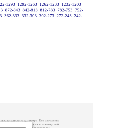
22-1293
1292-1263
1262-1233
1232-1203
73
872-843
842-813
812-783
782-753
752-
3
362-333
332-303
302-273
272-243
242-
ользовательского договора
. Все авторские
у вы можете обратиться на его авторской
й Федерации
. Данные пользователей