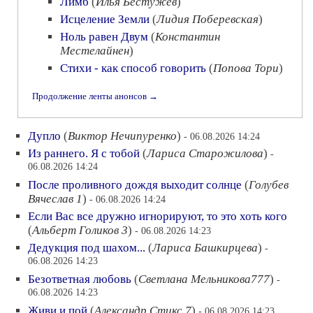
Лимб
(
Илья Бестужев
)
Исцеление Земли
(
Лидия Поберевская
)
Ноль равен Двум
(
Константин
Местелайнен
)
Стихи - как способ говорить
(
Попова Тори
)
Продолжение ленты анонсов →
Дупло
(
Виктор Нечипуренко
)
- 06.08.2026 14:24
Из раннего. Я с тобой
(
Лариса Старожилова
)
-
06.08.2026 14:24
После проливного дождя выходит солнце
(
Голубев
Вячеслав 1
)
- 06.08.2026 14:24
Если Вас все дружно игнорируют, то это хоть кого
(
Альберт Голиков 3
)
- 06.08.2026 14:23
Дедукция под шахом...
(
Лариса Башкирцева
)
-
06.08.2026 14:23
Безответная любовь
(
Светлана Мельникова777
)
-
06.08.2026 14:23
Живи и пой
(
Александр Стикс 7
)
- 06.08.2026 14:23