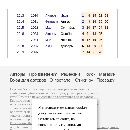
2013
2020
Январь
Июль
1
8
15
22
29
2014
2021
Февраль
Август
2
9
16
23
30
2015
2022
Март
Сентябрь
3
10
17
24
31
2016
2023
Апрель
Октябрь
4
11
18
25
2017
2024
Май
Ноябрь
5
12
19
26
2018
2025
Июнь
Декабрь
6
13
20
27
2019
2026
7
14
21
28
Авторы
Произведения
Рецензии
Поиск
Магазин
Вход для авторов
О портале
Стихи.ру
Проза.ру
Портал Стихи.ру предоставляет авторам возможность
свободной публикации своих литературных произведений в
сети Интернет на основании
пользовательского договора
.
Все авторские права на произведения принадлежат авторам
и охраняются
законом
. Перепечатка произведений возможна
Мы используем файлы cookie
только с согласия его автора, к которому вы можете
обратиться на его авторской странице. Ответственность за
для улучшения работы сайта.
тексты произведений авторы несут самостоятельно на
Оставаясь на сайте, вы
основании
правил публикации
и
законодательства
Российской Федерации
. Данные пользователей
соглашаетесь с условиями
обрабатываются на основании
Политики обработки персональных данных
.