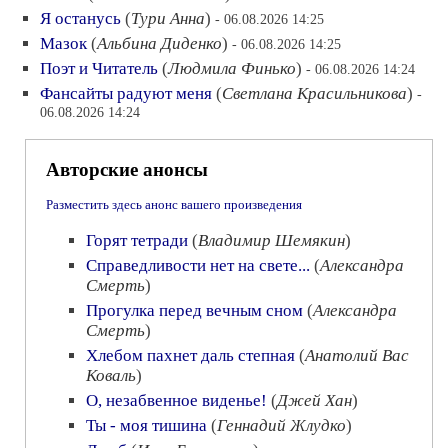
Я останусь
(
Тури Анна
)
- 06.08.2026 14:25
Мазок
(
Альбина Диденко
)
- 06.08.2026 14:25
Поэт и Читатель
(
Людмила Финько
)
- 06.08.2026 14:24
Фансайты радуют меня
(
Светлана Красильникова
)
-
06.08.2026 14:24
Авторские анонсы
Разместить здесь анонс вашего произведения
Горят тетради
(
Владимир Шемякин
)
Справедливости нет на свете...
(
Александра
Смерть
)
Прогулка перед вечным сном
(
Александра
Смерть
)
Хлебом пахнет даль степная
(
Анатолий Вас
Коваль
)
О, незабвенное виденье!
(
Джей Хан
)
Ты - моя тишина
(
Геннадий Жлудко
)