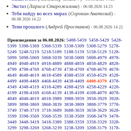
Экстаз
(
Лариса Старожилова
)
- 06.08.2026 14:23
Тебя найду во всех мирах
(
Сорокин Анатолий
)
-
06.08.2026 14:22
Тени прошлого
(
Андрей Простаков
)
- 06.08.2026 14:22
Произведения за 06.08.2026:
5488-5459
5458-5429
5428-
5399
5398-5369
5368-5339
5338-5309
5308-5279
5278-
5249
5248-5219
5218-5189
5188-5159
5158-5129
5128-
5099
5098-5069
5068-5039
5038-5009
5008-4979
4978-
4949
4948-4919
4918-4889
4888-4859
4858-4829
4828-
4799
4798-4769
4768-4739
4738-4709
4708-4679
4678-
4649
4648-4619
4618-4589
4588-4559
4558-4529
4528-
4499
4498-4469
4468-4439
4438-4409
4408-4379
4378-
4349
4348-4319
4318-4289
4288-4259
4258-4229
4228-
4199
4198-4169
4168-4139
4138-4109
4108-4079
4078-
4049
4048-4019
4018-3989
3988-3959
3958-3929
3928-
3899
3898-3869
3868-3839
3838-3809
3808-3779
3778-
3749
3748-3719
3718-3689
3688-3659
3658-3629
3628-
3599
3598-3569
3568-3539
3538-3509
3508-3479
3478-
3449
3448-3419
3418-3389
3388-3359
3358-3329
3328-
3299
3298-3269
3268-3239
3238-3209
3208-3179
3178-