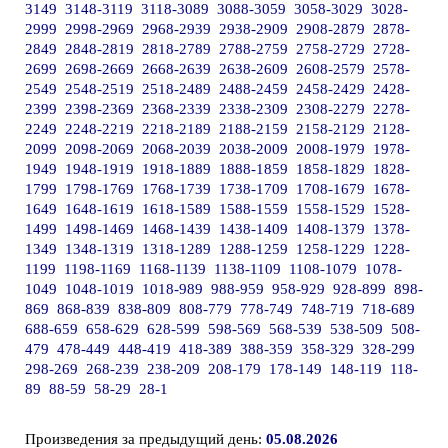
3149
3148-3119
3118-3089
3088-3059
3058-3029
3028-
2999
2998-2969
2968-2939
2938-2909
2908-2879
2878-
2849
2848-2819
2818-2789
2788-2759
2758-2729
2728-
2699
2698-2669
2668-2639
2638-2609
2608-2579
2578-
2549
2548-2519
2518-2489
2488-2459
2458-2429
2428-
2399
2398-2369
2368-2339
2338-2309
2308-2279
2278-
2249
2248-2219
2218-2189
2188-2159
2158-2129
2128-
2099
2098-2069
2068-2039
2038-2009
2008-1979
1978-
1949
1948-1919
1918-1889
1888-1859
1858-1829
1828-
1799
1798-1769
1768-1739
1738-1709
1708-1679
1678-
1649
1648-1619
1618-1589
1588-1559
1558-1529
1528-
1499
1498-1469
1468-1439
1438-1409
1408-1379
1378-
1349
1348-1319
1318-1289
1288-1259
1258-1229
1228-
1199
1198-1169
1168-1139
1138-1109
1108-1079
1078-
1049
1048-1019
1018-989
988-959
958-929
928-899
898-
869
868-839
838-809
808-779
778-749
748-719
718-689
688-659
658-629
628-599
598-569
568-539
538-509
508-
479
478-449
448-419
418-389
388-359
358-329
328-299
298-269
268-239
238-209
208-179
178-149
148-119
118-
89
88-59
58-29
28-1
Произведения за предыдущий день:
05.08.2026