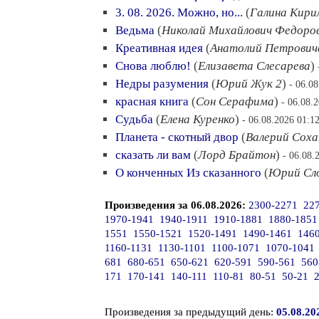
3. 08. 2026. Можно, но...
(
Галина Кири
Ведьма
(
Николай Михайлович Федоро
Креативная идея
(
Анатолий Петрович
Снова люблю!
(
Елизавета Слесарева
)
Недры разумения
(
Юрий Жук 2
)
- 06.0
красная книга
(
Сон Серафима
)
- 06.08.
Судьба
(
Елена Куренко
)
- 06.08.2026 01:1
Планета - скотный двор
(
Валерий Сох
сказать ли вам
(
Лорд Брайтон
)
- 06.08.
О конченных Из сказанного
(
Юрий Сл
Произведения за 06.08.2026:
2300-2271
22
1970-1941
1940-1911
1910-1881
1880-1851
1551
1550-1521
1520-1491
1490-1461
146
1160-1131
1130-1101
1100-1071
1070-1041
681
680-651
650-621
620-591
590-561
560
171
170-141
140-111
110-81
80-51
50-21
Произведения за предыдущий день:
05.08.20