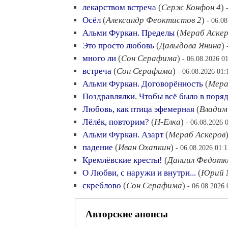
лекарством встреча
(
Серж Конфон 4
)
Осёл
(
Александр Феоктистов 2
)
- 06.0
Альми Фуркан. Пределы
(
Мераб Аскер
Это просто любовь
(
Давыдова Янина
)
много ли
(
Сон Серафима
)
- 06.08.2026 0
встреча
(
Сон Серафима
)
- 06.08.2026 01:
Альми Фуркан. Договорённость
(
Мера
Поздравлялки. Чтобы всё было в порядк
Любовь, как птица эфемерная
(
Владим
Лёлёк, повторим?
(
Н-Елка
)
- 06.08.2026 
Альми Фуркан. Азарт
(
Мераб Аскеров
падение
(
Иван Охапкин
)
- 06.08.2026 01:1
Кремлёвские кресты!
(
Даниил Федотк
О Любви, с наружи и внутри...
(
Юрий М
скреблово
(
Сон Серафима
)
- 06.08.2026 
Авторские анонсы