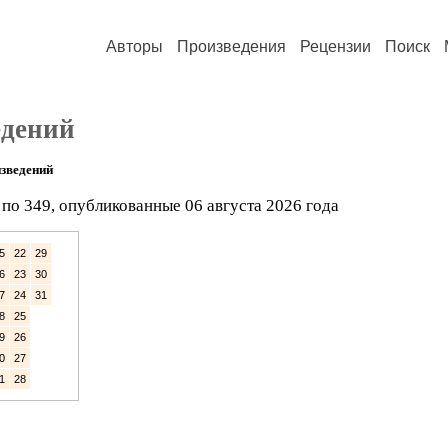
Авторы
Произведения
Рецензии
Поиск
едений
зведений
по 349, опубликованные 06 августа 2026 года
5
22
29
6
23
30
7
24
31
8
25
9
26
0
27
1
28