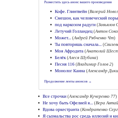
Разместить здесь анонс вашего произведения
Кофе. Глинтвейн
(
Валерий Ново
Смешон, как человеческий поры
под наркозом радуги
(
Завьялов 
Летучий Голландец
(
Антон Соко
Может...
(
Андрей Рябченко Чт
)
Ты повторишь сначала...
(
Свизев
Моя Афродита
(
Анатолий Шест
Белёк
(
Алеся Шубина
)
Песня 116
(
Владимир Голов 2
)
Монолог Каина
(
Александр Дик
Продолжение ленты анонсов →
Все строчки
(
Александр Кучеренко 77
)
Не хочу быть Офелией я...
(
Вера Автай
Вдова оркестранта
(
Кондратенко Серг
Я сызмальства рос средь иллюзий и кн