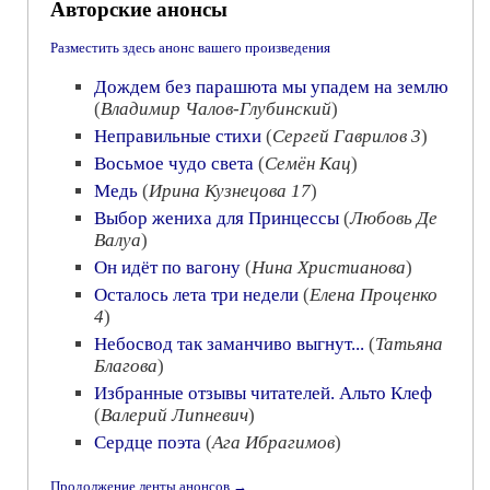
Авторские анонсы
Разместить здесь анонс вашего произведения
Дождем без парашюта мы упадем на землю
(
Владимир Чалов-Глубинский
)
Неправильные стихи
(
Сергей Гаврилов 3
)
Восьмое чудо света
(
Семён Кац
)
Медь
(
Ирина Кузнецова 17
)
Выбор жениха для Принцессы
(
Любовь Де
Валуа
)
Он идёт по вагону
(
Нина Христианова
)
Осталось лета три недели
(
Елена Проценко
4
)
Небосвод так заманчиво выгнут...
(
Татьяна
Благова
)
Избранные отзывы читателей. Альто Клеф
(
Валерий Липневич
)
Сердце поэта
(
Ага Ибрагимов
)
Продолжение ленты анонсов →