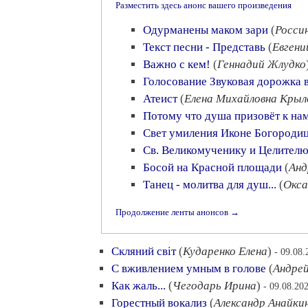
Разместить здесь анонс вашего произведения
Одурманены маком зари
(
Росси
Текст песни - Представь
(
Евгени
Важно с кем!
(
Геннадий Жлудко
Голосование Звуковая дорожка 
Атеист
(
Елена Михайловна Крыл
Потому что душа призовёт к на
Свет умиления Иконе Богороди
Св. Великомученику и Целител
Босой на Красной площади
(
Анд
Танец - молитва для душ...
(
Окса
Продолжение ленты анонсов →
Скляний свiт
(
Кударенко Елена
)
- 09.08.
С вживлением умным в голове
(
Андре
Как жаль...
(
Чегодарь Ирина
)
- 09.08.20
Горестный вокализ
(
Александр Анайки