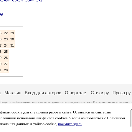
93-64
63-34
33-4
3-1
26
5
22
29
6
23
30
7
24
31
8
25
9
26
0
27
1
28
к
Магазин
Вход для авторов
О портале
Стихи.ру
Проза.ру
ободной публикации своих литературных произведений в сети Интернет на основании
п
ся
законом
. Перепечатка произведений возможна только с согласия его автора, к котором
ры несут самостоятельно на основании
правил публикации
и
законодательства Российско
айлы cookie для улучшения работы сайта. Оставаясь на сайте, вы
ональных данных
. Вы также можете посмотреть более подробную
информацию о портал
условиями использования файлов cookies. Чтобы ознакомиться с Политикой
тысяч посетителей, которые в общей сумме просматривают более двух миллионов страни
ональных данных и файлов cookie,
нажмите здесь
.
афе указано по две цифры: количество просмотров и количество посетителей.