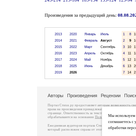
243-214
213-184
183-154
153-124
123-94
Произведения за предыдущий день:
08.08.20
2013
2020
Январь
Июль
1
8
1
2014
2021
Февраль
Август
2
9
1
2015
2022
Март
Сентябрь
3
10
1
2016
2023
Апрель
Октябрь
4
11
1
2017
2024
Май
Ноябрь
5
12
1
2018
2025
Июнь
Декабрь
6
13
2
2019
2026
7
14
2
Авторы
Произведения
Рецензии
Поис
Портал Стихи.ру предоставляет авторам возможность св
права на произведения принадлежат авторам и охраняют
странице. Ответственность за тексты произведений авто
Мы используем ф
обрабатываются на основании
Политики обработки перс
соглашаетесь с 
Ежедневная аудитория портала Стихи.ру – порядка 200 
обработки перс
который расположен справа от этого текста. В каждой гр