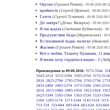
Окутан
(
Грошев Роман
)
- 09.08.2026 08:5
крайность
(
Сергей Пряхин
)
- 09.08.2026 
Газета
(
Сергей Тумаков
)
- 09.08.2026 08:
До завтра?
(
Денис Вальрен
)
- 09.08.2026 
Я так ждала
(
Светлана Будянская
)
- 09
Предчувствие беды
(
Марковская
)
- 09.
В стеклянной лодке, налегке
(
Николай 
Жасмин
(
Грошев Роман
)
- 09.08.2026 08:
Всё о любви. Таланту Пушкина. 11 янв
Я вновь хочу гордиться видно - 2
(
Анд
Произведения за 09.08.2026:
3573-3544
35
3243-3214
3213-3184
3183-3154
3153-3124
2824
2823-2794
2793-2764
2763-2734
273
2433-2404
2403-2374
2373-2344
2343-2314
2014
2013-1984
1983-1954
1953-1924
192
1623-1594
1593-1564
1563-1534
1533-1504
1204
1203-1174
1173-1144
1143-1114
1113
753-724
723-694
693-664
663-634
633-604