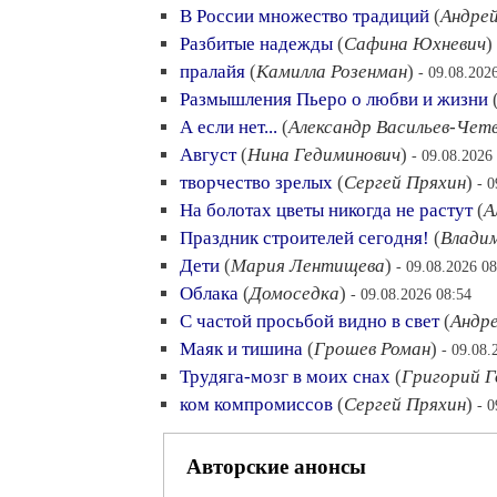
В России множество традиций
(
Андре
Разбитые надежды
(
Сафина Юхневич
)
пралайя
(
Камилла Розенман
)
- 09.08.202
Размышления Пьеро о любви и жизни
А если нет...
(
Александр Васильев-Че
Август
(
Нина Гедиминович
)
- 09.08.2026
творчество зрелых
(
Сергей Пряхин
)
- 
На болотах цветы никогда не растут
(
А
Праздник строителей сегодня!
(
Владим
Дети
(
Мария Лентищева
)
- 09.08.2026 08
Облака
(
Домоседка
)
- 09.08.2026 08:54
С частой просьбой видно в свет
(
Андр
Маяк и тишина
(
Грошев Роман
)
- 09.08.
Трудяга-мозг в моих снах
(
Григорий 
ком компромиссов
(
Сергей Пряхин
)
- 
Авторские анонсы