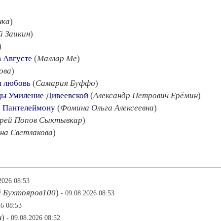
нка
)
й Заикин
)
)
в Августе
(
Маллар Ме
)
ова
)
м любовь
(
Самария Буффо
)
цы Умиление Дивеевской
(
Александр Петрович Ерёмин
)
ю Пантелеймону
(
Фомина Ольга Алексеевна
)
рей Попов Сыктывкар
)
на Светлакова
)
2026 08:53
й Бухтояров100
)
- 09.08.2026 08:53
26 08:53
н
)
- 09.08.2026 08:52