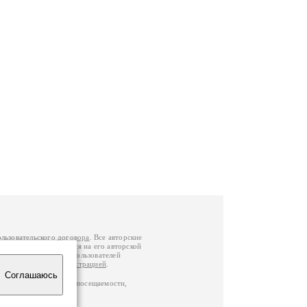
ользовательского договора
. Все авторские
у вы можете обратиться на его авторской
й Федерации
. Данные пользователей
е
и
связаться с администрацией
.
Соглашаюсь
ц по данным счетчика посещаемости,