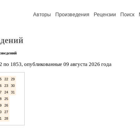
Авторы
Произведения
Рецензии
Поиск
едений
зведений
2 по 1853, опубликованные 09 августа 2026 года
5
22
29
6
23
30
7
24
31
8
25
9
26
0
27
1
28