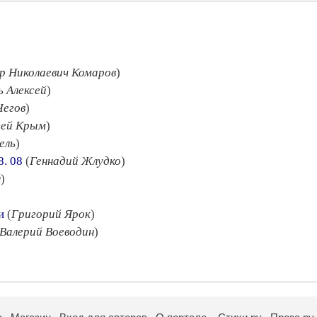
р Николаевич Комаров
)
ь Алексей
)
Чегов
)
гей Крым
)
ель
)
8. 08
(
Геннадий Жлудко
)
н
)
и
(
Григорий Ярок
)
Валерий Воеводин
)