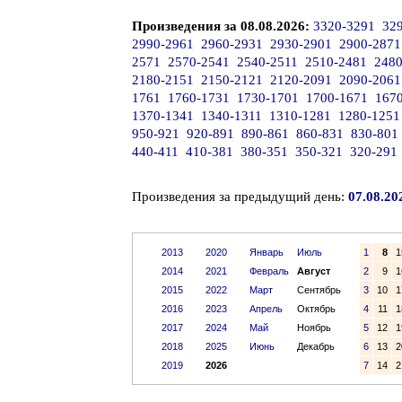
Произведения за 08.08.2026:
3320-3291
32
2990-2961
2960-2931
2930-2901
2900-2871
2571
2570-2541
2540-2511
2510-2481
2480
2180-2151
2150-2121
2120-2091
2090-2061
1761
1760-1731
1730-1701
1700-1671
167
1370-1341
1340-1311
1310-1281
1280-1251
950-921
920-891
890-861
860-831
830-801
440-411
410-381
380-351
350-321
320-291
Произведения за предыдущий день:
07.08.20
2013
2020
Январь
Июль
1
8
1
2014
2021
Февраль
Август
2
9
1
2015
2022
Март
Сентябрь
3
10
1
2016
2023
Апрель
Октябрь
4
11
1
2017
2024
Май
Ноябрь
5
12
1
2018
2025
Июнь
Декабрь
6
13
2
2019
2026
7
14
2