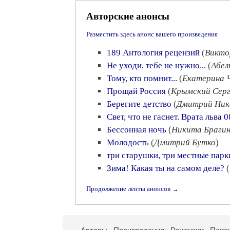
Авторские анонсы
Разместить здесь анонс вашего произведения
189 Антология рецензий
(
Викто
Не уходи, тебе не нужно...
(
Абел
Тому, кто помнит...
(
Екатерина 
Прощай Россия
(
Крымский Сер
Берегите детство
(
Дмитрий Ник
Свет, что не гаснет. Врата льва 0
Бессонная ночь
(
Никита Браги
Молодость
(
Дмитрий Бутко
)
три старушки, три местные парк
Зима! Какая ты на самом деле?
(
Продолжение ленты анонсов →