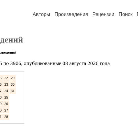
Авторы
Произведения
Рецензии
Поиск
едений
зведений
5 по 3906, опубликованные 08 августа 2026 года
5
22
29
6
23
30
7
24
31
8
25
9
26
0
27
1
28