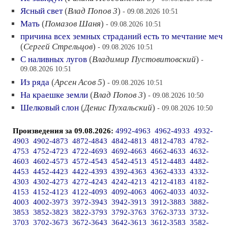
Ясный свет
(
Влад Попов 3
)
- 09.08.2026 10:51
Мать
(
Помазов Шаня
)
- 09.08.2026 10:51
причина всех земных страданий есть то мечтание меч
(
Сергей Стрельцов
)
- 09.08.2026 10:51
С наливных лугов
(
Владимир Пустовитовский
)
-
09.08.2026 10:51
Из ряда
(
Арсен Асов 5
)
- 09.08.2026 10:51
На краешке земли
(
Влад Попов 3
)
- 09.08.2026 10:50
Шелковый слон
(
Денис Пухальский
)
- 09.08.2026 10:50
Произведения за 09.08.2026:
4992-4963
4962-4933
4932-
4903
4902-4873
4872-4843
4842-4813
4812-4783
4782-
4753
4752-4723
4722-4693
4692-4663
4662-4633
4632-
4603
4602-4573
4572-4543
4542-4513
4512-4483
4482-
4453
4452-4423
4422-4393
4392-4363
4362-4333
4332-
4303
4302-4273
4272-4243
4242-4213
4212-4183
4182-
4153
4152-4123
4122-4093
4092-4063
4062-4033
4032-
4003
4002-3973
3972-3943
3942-3913
3912-3883
3882-
3853
3852-3823
3822-3793
3792-3763
3762-3733
3732-
3703
3702-3673
3672-3643
3642-3613
3612-3583
3582-