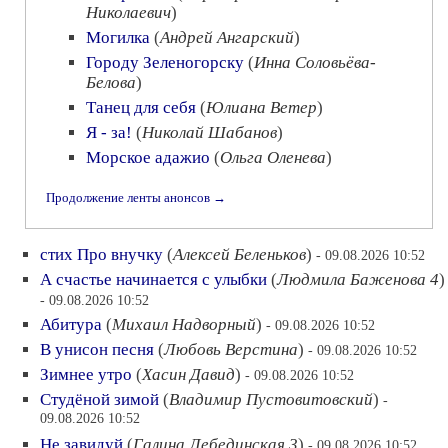
Николаевич
)
Могилка
(
Андрей Ангарский
)
Городу Зеленогорску
(
Инна Соловьёва-
Белова
)
Танец для себя
(
Юлиана Ветер
)
Я - за!
(
Николай Шабанов
)
Морское адажио
(
Ольга Оленева
)
Продолжение ленты анонсов →
стих Про внучку
(
Алексей Беленьков
)
- 09.08.2026 10:52
А счастье начинается с улыбки
(
Людмила Баженова 4
)
- 09.08.2026 10:52
Абитура
(
Михаил Надворный
)
- 09.08.2026 10:52
В унисон песня
(
Любовь Верстина
)
- 09.08.2026 10:52
Зимнее утро
(
Хасин Давид
)
- 09.08.2026 10:52
Студёной зимой
(
Владимир Пустовитовский
)
-
09.08.2026 10:52
Не завидуй
(
Галина Лебединская 3
)
- 09.08.2026 10:52