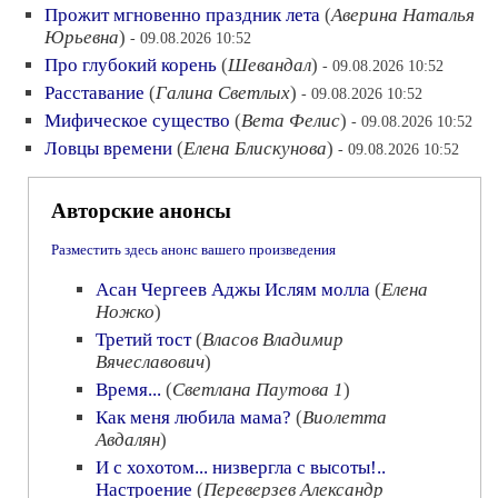
Прожит мгновенно праздник лета
(
Аверина Наталья
Юрьевна
)
- 09.08.2026 10:52
Про глубокий корень
(
Шевандал
)
- 09.08.2026 10:52
Расставание
(
Галина Светлых
)
- 09.08.2026 10:52
Мифическое существо
(
Вета Фелис
)
- 09.08.2026 10:52
Ловцы времени
(
Елена Блискунова
)
- 09.08.2026 10:52
Авторские анонсы
Разместить здесь анонс вашего произведения
Асан Чергеев Аджы Ислям молла
(
Елена
Ножко
)
Третий тост
(
Власов Владимир
Вячеславович
)
Время...
(
Светлана Паутова 1
)
Как меня любила мама?
(
Виолетта
Авдалян
)
И с хохотом... низвергла с высоты!..
Настроение
(
Переверзев Александр