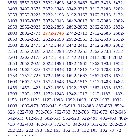
3553
3552-3523
3522-3493
3492-3463
3462-3433
3432-
3403
3402-3373
3372-3343
3342-3313
3312-3283
3282-
3253
3252-3223
3222-3193
3192-3163
3162-3133
3132-
3103
3102-3073
3072-3043
3042-3013
3012-2983
2982-
2953
2952-2923
2922-2893
2892-2863
2862-2833
2832-
2803
2802-2773
2772-2743
2742-2713
2712-2683
2682-
2653
2652-2623
2622-2593
2592-2563
2562-2533
2532-
2503
2502-2473
2472-2443
2442-2413
2412-2383
2382-
2353
2352-2323
2322-2293
2292-2263
2262-2233
2232-
2203
2202-2173
2172-2143
2142-2113
2112-2083
2082-
2053
2052-2023
2022-1993
1992-1963
1962-1933
1932-
1903
1902-1873
1872-1843
1842-1813
1812-1783
1782-
1753
1752-1723
1722-1693
1692-1663
1662-1633
1632-
1603
1602-1573
1572-1543
1542-1513
1512-1483
1482-
1453
1452-1423
1422-1393
1392-1363
1362-1333
1332-
1303
1302-1273
1272-1243
1242-1213
1212-1183
1182-
1153
1152-1123
1122-1093
1092-1063
1062-1033
1032-
1003
1002-973
972-943
942-913
912-883
882-853
852-
823
822-793
792-763
762-733
732-703
702-673
672-643
642-613
612-583
582-553
552-523
522-493
492-463
462-
433
432-403
402-373
372-343
342-313
312-283
282-253
252-223
222-193
192-163
162-133
132-103
102-73
72-