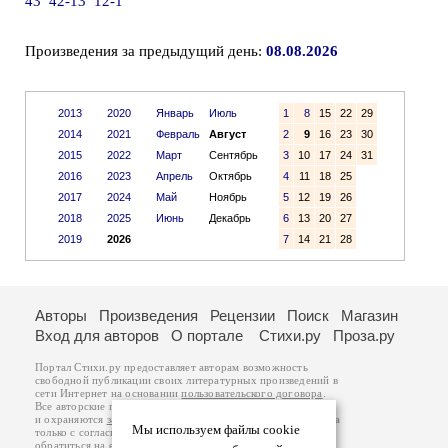
43
42-13
12-1
Произведения за предыдущий день:
08.08.2026
2013
2020
Январь
Июль
1
8
15
22
29
2014
2021
Февраль
Август
2
9
16
23
30
2015
2022
Март
Сентябрь
3
10
17
24
31
2016
2023
Апрель
Октябрь
4
11
18
25
2017
2024
Май
Ноябрь
5
12
19
26
2018
2025
Июнь
Декабрь
6
13
20
27
2019
2026
7
14
21
28
Авторы
Произведения
Рецензии
Поиск
Магазин
Вход для авторов
О портале
Стихи.ру
Проза.ру
Портал Стихи.ру предоставляет авторам возможность
свободной публикации своих литературных произведений в
сети Интернет на основании
пользовательского договора
.
Все авторские права на произведения принадлежат авторам
и охраняются
законом
. Перепечатка произведений возможна
Мы используем файлы cookie
только с согласия его автора, к которому вы можете
обратиться на его авторской странице. Ответственность за