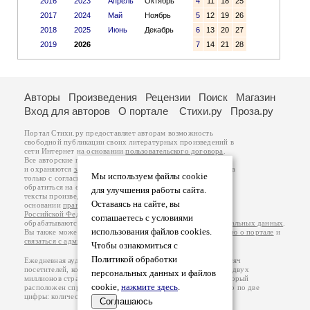
2016
2023
Апрель
Октябрь
4
11
18
25
2017
2024
Май
Ноябрь
5
12
19
26
2018
2025
Июнь
Декабрь
6
13
20
27
2019
2026
7
14
21
28
Авторы
Произведения
Рецензии
Поиск
Магазин
Вход для авторов
О портале
Стихи.ру
Проза.ру
Портал Стихи.ру предоставляет авторам возможность
свободной публикации своих литературных произведений в
сети Интернет на основании
пользовательского договора
.
Все авторские права на произведения принадлежат авторам
и охраняются
законом
. Перепечатка произведений возможна
Мы используем файлы cookie
только с согласия его автора, к которому вы можете
обратиться на его авторской странице. Ответственность за
для улучшения работы сайта.
тексты произведений авторы несут самостоятельно на
Оставаясь на сайте, вы
основании
правил публикации
и
законодательства
Российской Федерации
. Данные пользователей
соглашаетесь с условиями
обрабатываются на основании
Политики обработки персональных данных
.
использования файлов cookies.
Вы также можете посмотреть более подробную
информацию о портале
и
связаться с администрацией
.
Чтобы ознакомиться с
Политикой обработки
Ежедневная аудитория портала Стихи.ру – порядка 200 тысяч
посетителей, которые в общей сумме просматривают более двух
персональных данных и файлов
миллионов страниц по данным счетчика посещаемости, который
cookie,
нажмите здесь
.
расположен справа от этого текста. В каждой графе указано по две
цифры: количество просмотров и количество посетителей.
Соглашаюсь