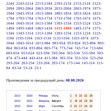
2244
2243-2214
2213-2184
2183-2154
2153-2124
2123-
2094
2093-2064
2063-2034
2033-2004
2003-1974
1973-
1944
1943-1914
1913-1884
1883-1854
1853-1824
1823-
1794
1793-1764
1763-1734
1733-1704
1703-1674
1673-
1644
1643-1614
1613-1584
1583-1554
1553-1524
1523-
1494
1493-1464
1463-1434
1433-1404
1403-1374
1373-
1344
1343-1314
1313-1284
1283-1254
1253-1224
1223-
1194
1193-1164
1163-1134
1133-1104
1103-1074
1073-
1044
1043-1014
1013-984
983-954
953-924
923-894
893-
864
863-834
833-804
803-774
773-744
743-714
713-684
683-654
653-624
623-594
593-564
563-534
533-504
503-
474
473-444
443-414
413-384
383-354
353-324
323-294
293-264
263-234
233-204
203-174
173-144
143-114
113-
84
83-54
53-24
23-1
Произведения за предыдущий день:
08.08.2026
2013
2020
Январь
Июль
1
8
15
22
29
2014
2021
Февраль
Август
2
9
16
23
30
2015
2022
Март
Сентябрь
3
10
17
24
31