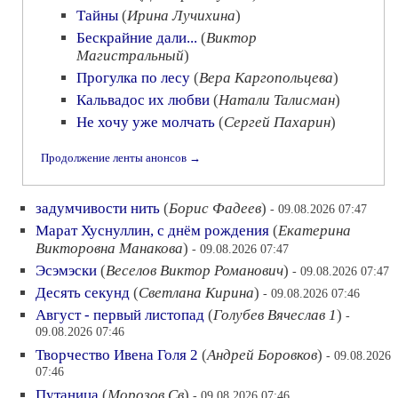
Тайны
(
Ирина Лучихина
)
Бескрайние дали...
(
Виктор
Магистральный
)
Прогулка по лесу
(
Вера Каргопольцева
)
Кальвадос их любви
(
Натали Талисман
)
Не хочу уже молчать
(
Сергей Пахарин
)
Продолжение ленты анонсов →
задумчивости нить
(
Борис Фадеев
)
- 09.08.2026 07:47
Марат Хуснуллин, с днём рождения
(
Екатерина
Викторовна Манакова
)
- 09.08.2026 07:47
Эсэмэски
(
Веселов Виктор Романович
)
- 09.08.2026 07:47
Десять секунд
(
Светлана Кирина
)
- 09.08.2026 07:46
Август - первый листопад
(
Голубев Вячеслав 1
)
-
09.08.2026 07:46
Творчество Ивена Голя 2
(
Андрей Боровков
)
- 09.08.2026
07:46
Путаница
(
Морозов Св
)
- 09.08.2026 07:46