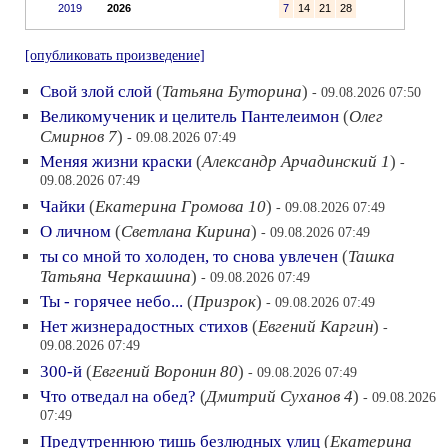
2019
2026
7
14
21
28
[опубликовать произведение]
Свой злой слой
(
Татьяна Буторина
)
- 09.08.2026 07:50
Великомученик и целитель Пантелеимон
(
Олег
Смирнов 7
)
- 09.08.2026 07:49
Меняя жизни краски
(
Александр Арчадинский 1
)
-
09.08.2026 07:49
Чайки
(
Екатерина Громова 10
)
- 09.08.2026 07:49
О личном
(
Светлана Кирина
)
- 09.08.2026 07:49
ты со мной то холоден, то снова увлечен
(
Ташка
Татьяна Черкашина
)
- 09.08.2026 07:49
Ты - горячее небо...
(
Призрок
)
- 09.08.2026 07:49
Нет жизнерадостных стихов
(
Евгений Каргин
)
-
09.08.2026 07:49
300-й
(
Евгений Воронин 80
)
- 09.08.2026 07:49
Что отведал на обед?
(
Дмитрий Суханов 4
)
- 09.08.2026
07:49
Предутреннюю тишь безлюдных улиц
(
Екатерина