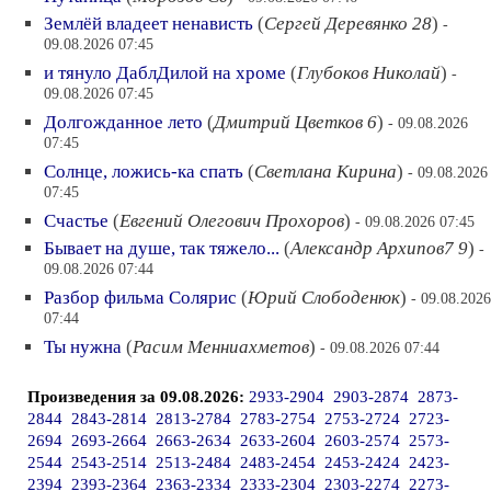
Землёй владеет ненависть
(
Сергей Деревянко 28
)
-
09.08.2026 07:45
и тянуло ДаблДилой на хроме
(
Глубоков Николай
)
-
09.08.2026 07:45
Долгожданное лето
(
Дмитрий Цветков 6
)
- 09.08.2026
07:45
Солнце, ложись-ка спать
(
Светлана Кирина
)
- 09.08.2026
07:45
Счастье
(
Евгений Олегович Прохоров
)
- 09.08.2026 07:45
Бывает на душе, так тяжело...
(
Александр Архипов7 9
)
-
09.08.2026 07:44
Разбор фильма Солярис
(
Юрий Слободенюк
)
- 09.08.2026
07:44
Ты нужна
(
Расим Менниахметов
)
- 09.08.2026 07:44
Произведения за 09.08.2026:
2933-2904
2903-2874
2873-
2844
2843-2814
2813-2784
2783-2754
2753-2724
2723-
2694
2693-2664
2663-2634
2633-2604
2603-2574
2573-
2544
2543-2514
2513-2484
2483-2454
2453-2424
2423-
2394
2393-2364
2363-2334
2333-2304
2303-2274
2273-