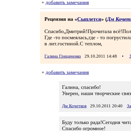
+
добавить замечания
Рецензия на «
Сыплется
» (
Дм Кочет
Спасибо,Дмитрий!Прочитала всё!Полу
Где -то посмеялась,где - то погрусти
в лит.гостиной.С теплом,
Галина Грицаченко
29.10.2011 14:48
•
+
добавить замечания
Галина, спасибо!
Уверен, наши творческие связ
Дм Кочетков
29.10.2011 20:40
З
Буду только рада!Сегодня чит
Спасибо огромное!