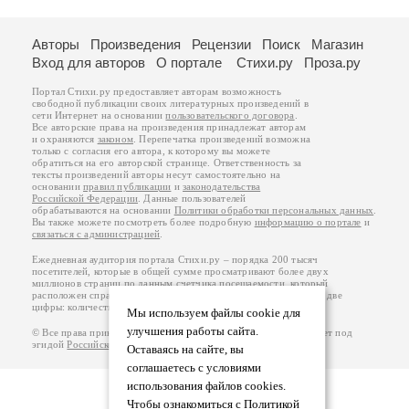
Авторы
Произведения
Рецензии
Поиск
Магазин
Вход для авторов
О портале
Стихи.ру
Проза.ру
Портал Стихи.ру предоставляет авторам возможность
свободной публикации своих литературных произведений в
сети Интернет на основании
пользовательского договора
.
Все авторские права на произведения принадлежат авторам
и охраняются
законом
. Перепечатка произведений возможна
только с согласия его автора, к которому вы можете
обратиться на его авторской странице. Ответственность за
тексты произведений авторы несут самостоятельно на
основании
правил публикации
и
законодательства
Российской Федерации
. Данные пользователей
обрабатываются на основании
Политики обработки персональных данных
.
Вы также можете посмотреть более подробную
информацию о портале
и
связаться с администрацией
.
Ежедневная аудитория портала Стихи.ру – порядка 200 тысяч
посетителей, которые в общей сумме просматривают более двух
миллионов страниц по данным счетчика посещаемости, который
расположен справа от этого текста. В каждой графе указано по две
цифры: количество просмотров и количество посетителей.
Мы используем файлы cookie для
улучшения работы сайта.
© Все права принадлежат авторам, 2000-2026. Портал работает под
эгидой
Российского союза писателей
.
18+
Оставаясь на сайте, вы
соглашаетесь с условиями
использования файлов cookies.
Чтобы ознакомиться с Политикой