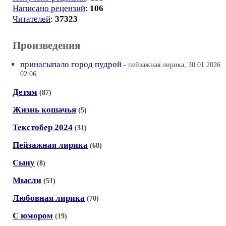
Написано рецензий
:
106
Читателей
:
37323
Произведения
принасыпало город пудрой
- пейзажная лирика, 30.01.2026
02:06
Детям
(87)
Жизнь кошачья
(5)
Текстобер 2024
(31)
Пейзажная лирика
(68)
Сыну
(8)
Мысли
(51)
Любовная лирика
(70)
С юмором
(19)