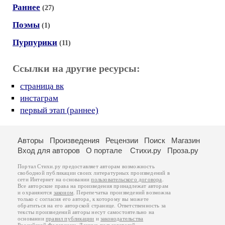
Раннее
(27)
Поэмы
(1)
Пурпурики
(11)
Ссылки на другие ресурсы:
страница вк
инстаграм
первый этап (раннее)
Авторы
Произведения
Рецензии
Поиск
Магазин
Вход для авторов
О портале
Стихи.ру
Проза.ру
Портал Стихи.ру предоставляет авторам возможность
свободной публикации своих литературных произведений в
сети Интернет на основании
пользовательского договора
.
Все авторские права на произведения принадлежат авторам
и охраняются
законом
. Перепечатка произведений возможна
только с согласия его автора, к которому вы можете
обратиться на его авторской странице. Ответственность за
тексты произведений авторы несут самостоятельно на
основании
правил публикации
и
законодательства