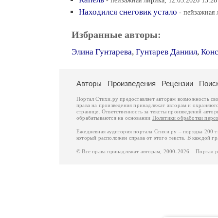
- пейзажная лирика, 12.03.2026 15:28
Находился снеговик устало
- пейзажная 
Избранные авторы:
Элина Гунтарева
,
Гунтарев Даниил
,
Конс
Авторы
Произведения
Рецензии
Поис
Портал Стихи.ру предоставляет авторам возможность св
права на произведения принадлежат авторам и охраняют
странице. Ответственность за тексты произведений авто
обрабатываются на основании
Политики обработки перс
Ежедневная аудитория портала Стихи.ру – порядка 200 
который расположен справа от этого текста. В каждой гр
© Все права принадлежат авторам, 2000-2026. Портал 