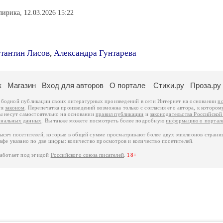
лирика, 12.03.2026 15:22
тантин Лисов
,
Александра Гунтарева
к
Магазин
Вход для авторов
О портале
Стихи.ру
Проза.ру
ободной публикации своих литературных произведений в сети Интернет на основании
п
ся
законом
. Перепечатка произведений возможна только с согласия его автора, к котором
ры несут самостоятельно на основании
правил публикации
и
законодательства Российско
ональных данных
. Вы также можете посмотреть более подробную
информацию о портал
тысяч посетителей, которые в общей сумме просматривают более двух миллионов страни
афе указано по две цифры: количество просмотров и количество посетителей.
работает под эгидой
Российского союза писателей
.
18+