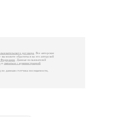
ользовательского договора
. Все авторские
у вы можете обратиться на его авторской
й Федерации
. Данные пользователей
е
и
связаться с администрацией
.
ц по данным счетчика посещаемости,