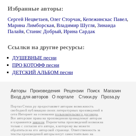
Избранные авторы:
Сергей Нецветаев
,
Олег Сторчак
,
Кепежинскас Павел
,
Марина Лимборская
,
Владимир Шугля
,
Зинаида
Палайя
,
Станис Добрый
,
Ирина Сардак
Ссылки на другие ресурсы:
ДУШЕВНЫЕ песни
ПРО КОТОФФ песни
ДЕТСКИЙ АЛЬБОМ песни
Авторы
Произведения
Рецензии
Поиск
Магазин
Вход для авторов
О портале
Стихи.ру
Проза.ру
Портал Стихи.ру предоставляет авторам возможность
свободной публикации своих литературных произведений в
сети Интернет на основании
пользовательского договора
.
Все авторские права на произведения принадлежат авторам
и охраняются
законом
. Перепечатка произведений возможна
только с согласия его автора, к которому вы можете
обратиться на его авторской странице. Ответственность за
тексты произведений авторы несут самостоятельно на