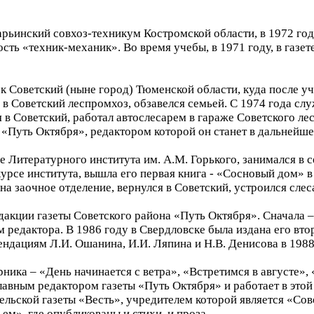
арьинский совхоз-техникум Костромской области, в 1972 го
ость «техник-механик». Во время учебы, в 1971 году, в газе
ок Советский (ныне город) Тюменской области, куда после у
в Советский леспромхоз, обзавелся семьей. С 1974 года слу
в Советский, работал автослесарем в гараже Советского ле
 «Путь Октября», редактором которой он станет в дальнейше
е Литературного института им. А.М. Горького, занимался в
курсе института, вышла его первая книга - «Сосновый дом» в
 на заочное отделение, вернулся в Советский, устроился сл
едакции газеты Советского района «Путь Октября». Сначал
м редактора. В 1986 году в Свердловске была издана его вто
ндациям Л.И. Ошанина, И.И. Ляпина и Н.В. Денисова в 1988
ника – «День начинается с ветра», «Встретимся в августе»,
лавным редактором газеты «Путь Октября» и работает в этой 
ельской газеты «Весть», учредителем которой является «Сов
м», где опубликованы и стихи, и проза.