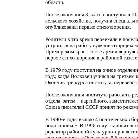
области.
После окончания 8 класса поступил в Ш
сельского хозяйства, получив специальн
опубликованы первые стихотворения.
Родители в это время переехали в посел
устроился на работу вулканизаторщиком 
Приморском крае. После армии вернулся 
первое стихотворение в районной газете
В 1979 году поступил на очное отделени
году, когда Волковец учился на третьем 
Окончив три курса института, перевелся
После окончания института работал в р
отдела, затем – партийного, заместителе
Союза писателей СССР принят по рекоме
В 1990-е годы вышло 4 поэтических сбор
подоконнике». В 1996 году становится г
редактор районной культурно-просветит
седьмая книга –«Окрыленный бездорожье