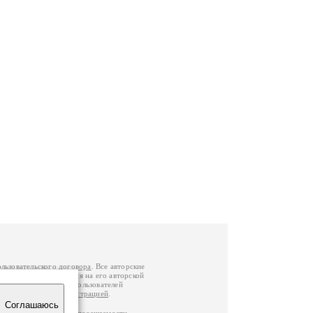
ользовательского договора
. Все авторские
у вы можете обратиться на его авторской
й Федерации
. Данные пользователей
е
и
связаться с администрацией
.
Соглашаюсь