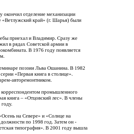
ду окончил отделение механизации
те «Ветлужский край» (г. Шарья) были
чебы приехал и Владимир. Сразу же
жил в рядах Советской армии в
сокомбината. В 1976 году появляется
м.
 семинаре поэзии Льва Ошанина. В 1982
 серии «Первая книга в столице».
есарем-авторемонтником.
а – корреспондентом промышленного
рая книга – «Отцовский лес». В члены
 году.
 «Осень на Севере» и «Солнце на
должности по 1998 год. Затем он -
етская типография». В 2001 году вышла