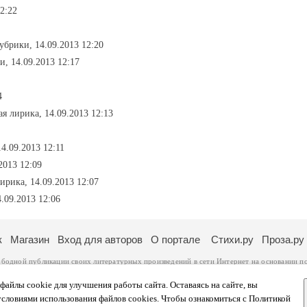
2:22
рубрики, 14.09.2013 12:20
и, 14.09.2013 12:17
4
я лирика, 14.09.2013 12:13
4.09.2013 12:11
2013 12:09
ирика, 14.09.2013 12:07
.09.2013 12:06
к
Магазин
Вход для авторов
О портале
Стихи.ру
Проза.ру
ободной публикации своих литературных произведений в сети Интернет на основании
п
ся
законом
. Перепечатка произведений возможна только с согласия его автора, к котором
ры несут самостоятельно на основании
правил публикации
и
законодательства Российско
айлы cookie для улучшения работы сайта. Оставаясь на сайте, вы
ональных данных
. Вы также можете посмотреть более подробную
информацию о портал
условиями использования файлов cookies. Чтобы ознакомиться с Политикой