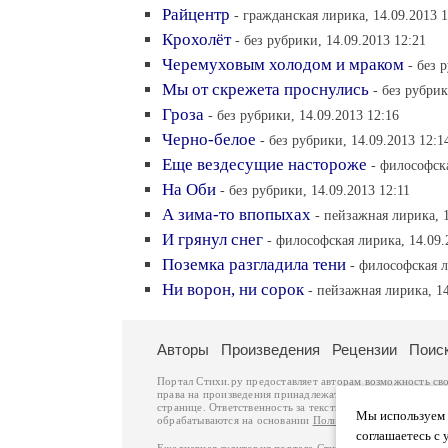
Райцентр
- гражданская лирика, 14.09.2013 1
Крохолёт
- без рубрики, 14.09.2013 12:21
Черемуховым холодом и мраком
- без 
Мы от скрежета проснулись
- без рубрик
Гроза
- без рубрики, 14.09.2013 12:16
Черно-белое
- без рубрики, 14.09.2013 12:1
Еще вездесущие настороже
- философска
На Оби
- без рубрики, 14.09.2013 12:11
А зима-то впопыхах
- пейзажная лирика, 1
И грянул снег
- философская лирика, 14.09.
Поземка разгладила тени
- философская л
Ни ворон, ни сорок
- пейзажная лирика, 14
Авторы
Произведения
Рецензии
Поис
Портал Стихи.ру предоставляет авторам возможность св
права на произведения принадлежат авторам и охраняют
странице. Ответственность за тексты произведений авто
Мы используем ф
обрабатываются на основании
Политики обработки перс
соглашаетесь с 